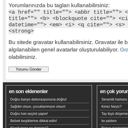
Yorumlarınızda bu tagları kullanabilirsiniz:
<a href="" title=""> <abbr title=""> <
title=""> <b> <blockquote cite=""> <ci
datetime=""> <em> <i> <q cite=""> <s> 
<strong>
Bu sitede gravatar kullanabilirsiniz. Gravatar ile b
algılanabilen genel avatarlar oluşturulabiliyor.
Gr
olabilirsiniz.
en son eklenenler
en çok yoru
Doğru banyo dekorasyonuna doğru!
Seramik hamuru n
Sağlıklı olsun, çocuklarımızın olsun!
Kimiz Neyiz?
Doğru halı seçimi yapın!
Tay tüyü döşeme
Bebek beşiklerine dikkat edin!
Isı yalıtımı