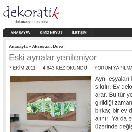
dekorasyon esintisi
ANASAYFA
KIMIZ NEYIZ?
İLETIŞIM
Anasayfa
»
Aksesuar
,
Duvar
Eski aynalar yenileniyor
7 EKIM 2011
4.643 KEZ OKUNDU
YORUM YAPILM
Aynı eşyaları
sıkılır. Ev de
arar. Bu tür ye
girildiği zaman
birkaç bir ev 
alınır. Ya da 
üzerinde değişi