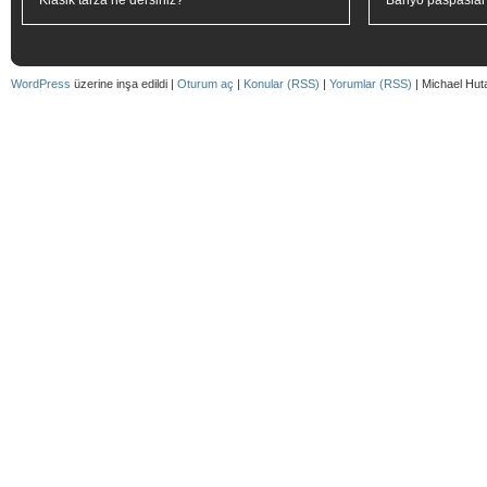
Klasik tarza ne dersiniz?
Banyo paspaslar
WordPress
üzerine inşa edildi |
Oturum aç
|
Konular (RSS)
|
Yorumlar (RSS)
| Michael Hut