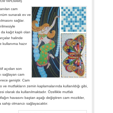
UM YAPILMAMIŞ
lanılan cam
rünüm sunarak ev ve
tılmasını sağlar.
rilmesiyle
a da kağıt kaplı olan
rçalar halinde
de kullanıma hazır
if açıdan son
ını sağlayan cam
erece geniştir. Cam
 ve mutfakların zemin kaplamalarında kullanıldığı gibi,
 olarak da kullanılmaktadır. Özellikle mutfak
tfağın havasını baştan aşağı değiştiren cam mozikler,
 sahip olmanızı sağlayacaktır.