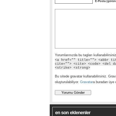
E-Posta (görün
Yorumlarınızda bu tagları kullanabilirsiniz
<a href="" title=""> <abbr ti
cite=""> <cite> <code> <del d
<strike> <strong>
Bu sitede gravatar kullanabilirsiniz. Grava
oluşturulabiliyor.
Gravatar
a buradan üye ol
en son eklenenler