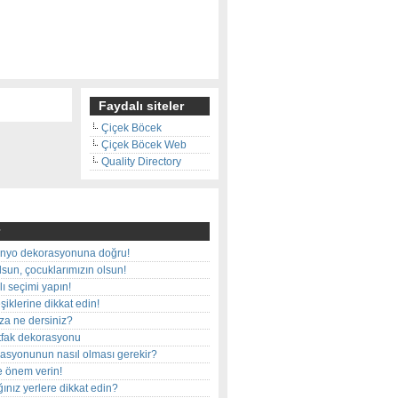
Faydalı siteler
Çiçek Böcek
Çiçek Böcek Web
Quality Directory
nyo dekorasyonuna doğru!
olsun, çocuklarımızın olsun!
ı seçimi yapın!
iklerine dikkat edin!
rza ne dersiniz?
utfak dekorasyonu
rasyonunun nasıl olması gerekir?
e önem verin!
ınız yerlere dikkat edin?