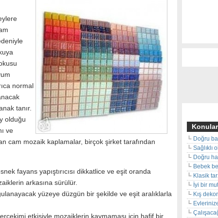
eylere
cam
edeniyle
kuya
dokusu
uyum
rıca normal
lanacak
anak tanır.
y olduğu
Konular
nı ve
Doğru ba
an cam mozaik kaplamalar, birçok şirket tarafından
Sağlıklı 
Doğru hal
Bebek beş
esnek fayans yapıştırıcısı dikkatlice ve eşit oranda
Klasik ta
klerin arkasına sürülür.
İyi bir m
gulanayacak yüzeye düzgün bir şekilde ve eşit aralıklarla
Kış deko
Evleriniz
Çalışacağ
erçekimi etkisiyle mozaiklerin kaymaması için hafif bir