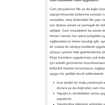
Cam mozaikler nasıl uygulanır?
Cam parçalarının file ya da kağıt yüz
yapıştırılmasıyla kullanıma sunulan 
mozaikler, arka bölümdeki file yapı n
son derece esnek ve yumuşak bir do
sahiptir. Cam mozaiklerin bu esnek 
hemen hemen her alana kolaylıkla 
sağlamalarına imkan tanıdığı gibi, ay
bir makas ile rahatça kesilerek uygu
yüzeye uyumlu hale getirilmelerine ol
Köşe kısımlara uygulanması çok kola
için estetik görünümün bozulmaması
bütünlük hissinin korunmasını sağlay
yaygın bir şekilde tercih edilmektedir.
İnce taraklı bir mala yardımıyla 
duvara ya da doğrudan cam mozai
Yapıştırıcı sürüldükten sonra uy
yapıştırılır.
Yapıştırılma işleminin ardından y