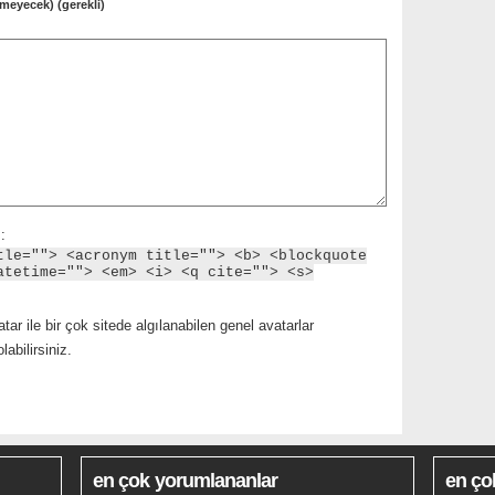
meyecek) (gerekli)
:
tle=""> <acronym title=""> <b> <blockquote
atetime=""> <em> <i> <q cite=""> <s>
tar ile bir çok sitede algılanabilen genel avatarlar
abilirsiniz.
en çok yorumlananlar
en ço