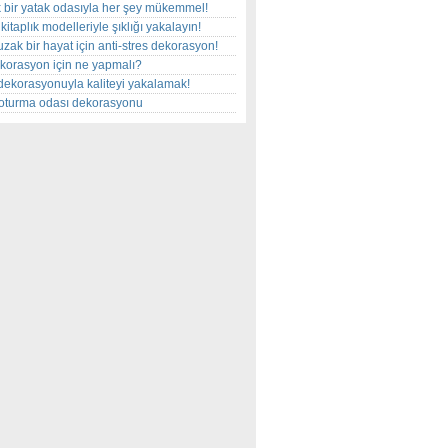
 bir yatak odasıyla her şey mükemmel!
kitaplık modelleriyle şıklığı yakalayın!
uzak bir hayat için anti-stres dekorasyon!
korasyon için ne yapmalı?
dekorasyonuyla kaliteyi yakalamak!
r oturma odası dekorasyonu