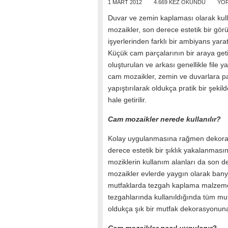
1 MART 2012
4.669 KEZ OKUNDU
YOR
Duvar ve zemin kaplaması olarak kul
mozaikler, son derece estetik bir gö
işyerlerinden farklı bir ambiyans yara
Küçük cam parçalarının bir araya geti
oluşturulan ve arkası genellikle file y
cam mozaikler, zemin ve duvarlara pa
yapıştırılarak oldukça pratik bir şekil
hale getirilir.
Cam mozaikler nerede kullanılır?
Kolay uygulanmasına rağmen dekorat
derece estetik bir şıklık yakalanmas
moziklerin kullanım alanları da son d
mozaikler evlerde yaygın olarak banyo
mutfaklarda tezgah kaplama malzemesi
tezgahlarında kullanıldığında tüm mu
oldukça şık bir mutfak dekorasyonuna