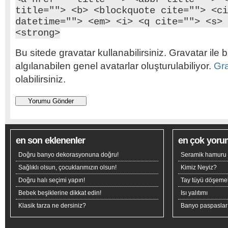
title=""> <b> <blockquote cite=""> <ci
datetime=""> <em> <i> <q cite=""> <s> 
<strong>
Bu sitede gravatar kullanabilirsiniz. Gravatar ile b
algılanabilen genel avatarlar oluşturulabiliyor.
Gr
olabilirsiniz.
en son eklenenler
en çok yoru
Doğru banyo dekorasyonuna doğru!
Seramik hamuru n
Sağlıklı olsun, çocuklarımızın olsun!
Kimiz Neyiz?
Doğru halı seçimi yapın!
Tay tüyü döşeme
Bebek beşiklerine dikkat edin!
Isı yalıtımı
Klasik tarza ne dersiniz?
Banyo paspaslar