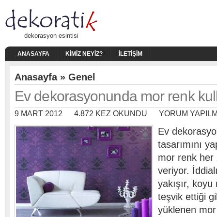
dekorasyon esintisi
ANASAYFA
KIMIZ NEYIZ?
İLETIŞIM
Anasayfa
»
Genel
Ev dekorasyonunda mor renk kul
9 MART 2012
4.872 KEZ OKUNDU
YORUM YAPIL
Ev dekorasyo
tasarımını ya
mor renk her
veriyor. İddial
yakışır, koyu 
teşvik ettiği g
yüklenen mor