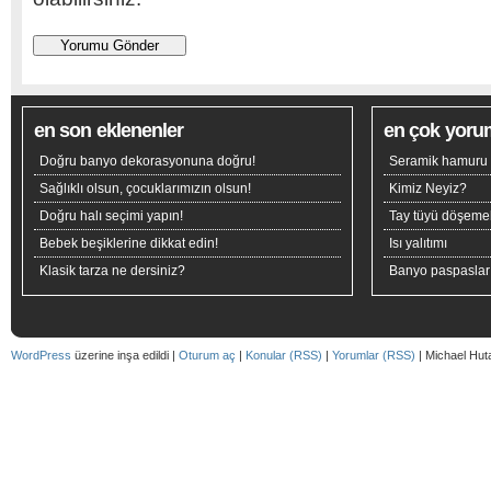
en son eklenenler
en çok yoru
Doğru banyo dekorasyonuna doğru!
Seramik hamuru n
Sağlıklı olsun, çocuklarımızın olsun!
Kimiz Neyiz?
Doğru halı seçimi yapın!
Tay tüyü döşeme
Bebek beşiklerine dikkat edin!
Isı yalıtımı
Klasik tarza ne dersiniz?
Banyo paspaslar
WordPress
üzerine inşa edildi |
Oturum aç
|
Konular (RSS)
|
Yorumlar (RSS)
| Michael Hut