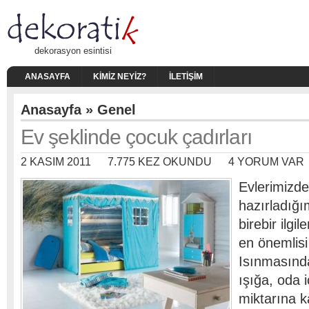
dekorasyon esintisi
ANASAYFA
KIMIZ NEYIZ?
İLETIŞIM
Anasayfa
»
Genel
Ev şeklinde çocuk çadırları
2 KASIM 2011
7.775 KEZ OKUNDU
4 YORUM VAR
Evlerimizd
hazırladığı
birebir ilgi
en önemlisi
Isınmasında
ışığa, oda 
miktarına ka