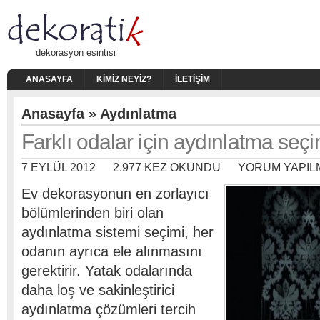
dekorasyon esintisi
ANASAYFA
KIMIZ NEYIZ?
İLETIŞIM
Anasayfa
»
Aydınlatma
Farklı odalar için aydınlatma seçi
7 EYLÜL 2012
2.977 KEZ OKUNDU
YORUM YAPIL
Ev dekorasyonun en zorlayıcı
bölümlerinden biri olan
aydınlatma sistemi seçimi, her
odanın ayrıca ele alınmasını
gerektirir. Yatak odalarında
daha loş ve sakinleştirici
aydınlatma çözümleri tercih