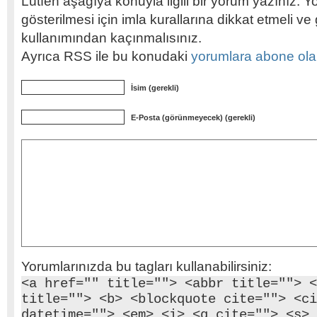
Lütfen aşağıya konuyla ilgili bir yorum yazınız. Y
gösterilmesi için imla kurallarına dikkat etmeli v
kullanımından kaçınmalısınız.
Ayrıca RSS ile bu konudaki
yorumlara abone olabi
İsim (gerekli)
E-Posta (görünmeyecek) (gerekli)
Yorumlarınızda bu tagları kullanabilirsiniz:
<a href="" title=""> <abbr title=""> <
title=""> <b> <blockquote cite=""> <ci
datetime=""> <em> <i> <q cite=""> <s> 