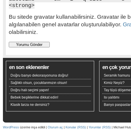
<strong>
Bu sitede gravatar kullanabilirsiniz. Gravatar ile b
algılanabilen genel avatarlar oluşturulabiliyor.
Gr
olabilirsiniz.
en son eklenenler
en çok yoru
Doğru banyo dekorasyonuna doğru!
Seramik hamuru n
Sağlıklı olsun, çocuklarımızın olsun!
Kimiz Neyiz?
Doğru halı seçimi yapın!
Tay tüyü döşeme
Bebek beşiklerine dikkat edin!
Isı yalıtımı
Klasik tarza ne dersiniz?
Banyo paspaslar
WordPress
üzerine inşa edildi |
Oturum aç
|
Konular (RSS)
|
Yorumlar (RSS)
| Michael Hut