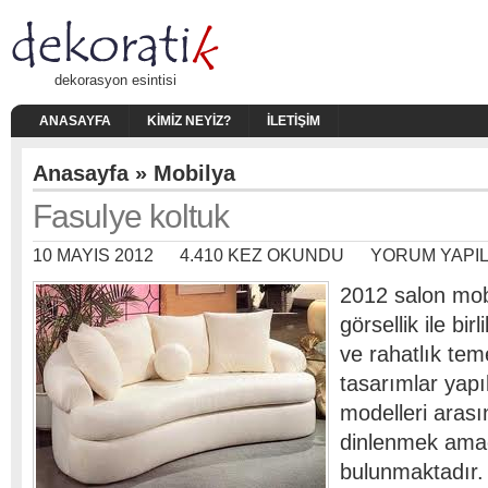
dekorasyon esintisi
ANASAYFA
KIMIZ NEYIZ?
İLETIŞIM
Anasayfa
»
Mobilya
Fasulye koltuk
10 MAYIS 2012
4.410 KEZ OKUNDU
YORUM YAPI
2012 salon mobi
görsellik ile bir
ve rahatlık tem
tasarımlar yapı
modelleri aras
dinlenmek amaç
bulunmaktadır.