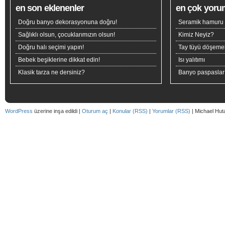
en son eklenenler
en çok yoru
Doğru banyo dekorasyonuna doğru!
Seramik hamuru n
Sağlıklı olsun, çocuklarımızın olsun!
Kimiz Neyiz?
Doğru halı seçimi yapın!
Tay tüyü döşeme
Bebek beşiklerine dikkat edin!
Isı yalıtımı
Klasik tarza ne dersiniz?
Banyo paspaslar
WordPress
üzerine inşa edildi |
Oturum aç
|
Konular (RSS)
|
Yorumlar (RSS)
| Michael Hut