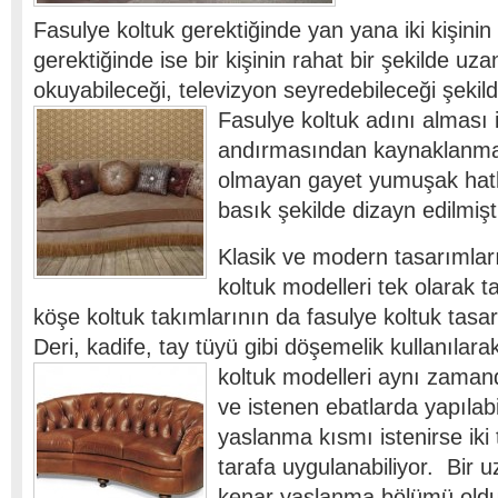
Fasulye koltuk gerektiğinde yan yana iki kişinin
gerektiğinde ise bir kişinin rahat bir şekilde uza
okuyabileceği, televizyon seyredebileceği şekild
Fasulye koltuk adını alması i
andırmasından kaynaklanmakt
olmayan gayet yumuşak hatl
basık şekilde dizayn edilmişti
Klasik ve modern tasarımlar
koltuk modelleri tek olarak ta
köşe koltuk takımlarının da fasulye koltuk tasa
Deri, kadife, tay tüyü gibi döşemelik kullanılara
koltuk modelleri aynı zaman
ve istenen ebatlarda yapılabi
yaslanma kısmı istenirse iki
tarafa uygulanabiliyor. Bir u
kenar yaslanma bölümü oldu