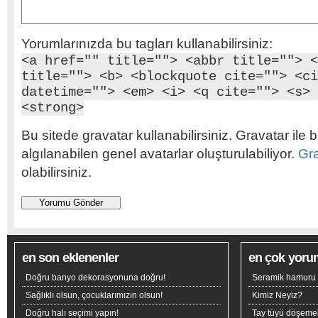
Yorumlarınızda bu tagları kullanabilirsiniz:
<a href="" title=""> <abbr title=""> <
title=""> <b> <blockquote cite=""> <ci
datetime=""> <em> <i> <q cite=""> <s> 
<strong>
Bu sitede gravatar kullanabilirsiniz. Gravatar ile b
algılanabilen genel avatarlar oluşturulabiliyor.
Gr
olabilirsiniz.
en son eklenenler
en çok yoru
Doğru banyo dekorasyonuna doğru!
Seramik hamuru n
Sağlıklı olsun, çocuklarımızın olsun!
Kimiz Neyiz?
Doğru halı seçimi yapın!
Tay tüyü döşeme