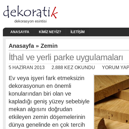
dekorasyon esintisi
ANASAYFA
KIMIZ NEYIZ?
İLETIŞIM
Anasayfa
»
Zemin
İthal ve yerli parke uygulamaları
5 HAZIRAN 2013
2.888 KEZ OKUNDU
YORUM YAP
Ev veya işyeri fark etmeksizin
dekorasyonun en önemli
konularından biri olan ve
kapladığı geniş yüzey sebebiyle
mekan algısını doğrudan
etkileyen zemin döşemelerinin
dünya genelinde en çok tercih