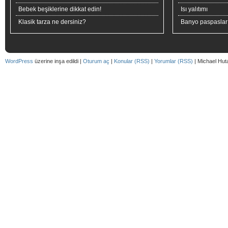
Bebek beşiklerine dikkat edin!
Isı yalıtımı
Klasik tarza ne dersiniz?
Banyo paspaslar
WordPress
üzerine inşa edildi |
Oturum aç
|
Konular (RSS)
|
Yorumlar (RSS)
| Michael Hut