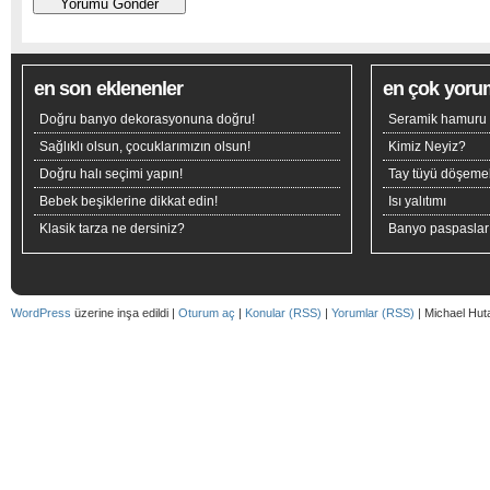
en son eklenenler
en çok yoru
Doğru banyo dekorasyonuna doğru!
Seramik hamuru n
Sağlıklı olsun, çocuklarımızın olsun!
Kimiz Neyiz?
Doğru halı seçimi yapın!
Tay tüyü döşeme
Bebek beşiklerine dikkat edin!
Isı yalıtımı
Klasik tarza ne dersiniz?
Banyo paspaslar
WordPress
üzerine inşa edildi |
Oturum aç
|
Konular (RSS)
|
Yorumlar (RSS)
| Michael Hut