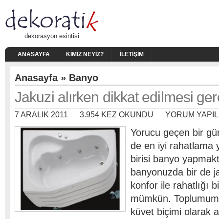
dekorasyon esintisi
ANASAYFA
KIMIZ NEYIZ?
İLETIŞIM
Anasayfa
»
Banyo
Jakuzi alırken dikkat edilmesi ge
7 ARALIK 2011
3.954 KEZ OKUNDU
YORUM YAPI
Yorucu geçen bir gü
de en iyi rahatlama
birisi banyo yapmaktı
banyonuzda bir de ja
konfor ile rahatlığı
mümkün. Toplumumuz
küvet biçimi olarak a