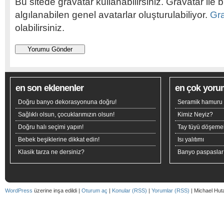
Bu sitede gravatar kullanabilirsiniz. Gravatar ile b
algılanabilen genel avatarlar oluşturulabiliyor.
Gr
olabilirsiniz.
en son eklenenler
en çok yoru
Doğru banyo dekorasyonuna doğru!
Seramik hamuru n
Sağlıklı olsun, çocuklarımızın olsun!
Kimiz Neyiz?
Doğru halı seçimi yapın!
Tay tüyü döşeme
Bebek beşiklerine dikkat edin!
Isı yalıtımı
Klasik tarza ne dersiniz?
Banyo paspaslar
WordPress
üzerine inşa edildi |
Oturum aç
|
Konular (RSS)
|
Yorumlar (RSS)
| Michael Hut