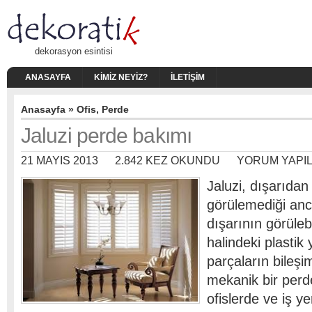
dekorasyon esintisi
ANASAYFA
KIMIZ NEYIZ?
İLETIŞIM
Anasayfa
»
Ofis
,
Perde
Jaluzi perde bakımı
21 MAYIS 2013
2.842 KEZ OKUNDU
YORUM YAPI
Jaluzi, dışarıdan 
görülemediği anc
dışarının görülebil
halindeki plastik
parçaların bileş
mekanik bir perd
ofislerde ve iş y