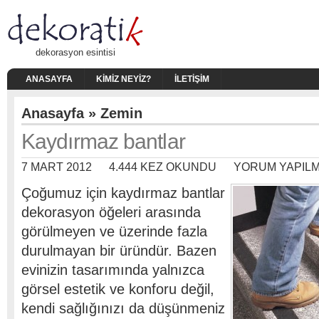
dekorasyon esintisi
ANASAYFA
KIMIZ NEYIZ?
İLETIŞIM
Anasayfa
»
Zemin
Kaydırmaz bantlar
7 MART 2012
4.444 KEZ OKUNDU
YORUM YAPIL
Çoğumuz için kaydırmaz bantlar
dekorasyon öğeleri arasında
görülmeyen ve üzerinde fazla
durulmayan bir üründür. Bazen
evinizin tasarımında yalnızca
görsel estetik ve konforu değil,
kendi sağlığınızı da düşünmeniz