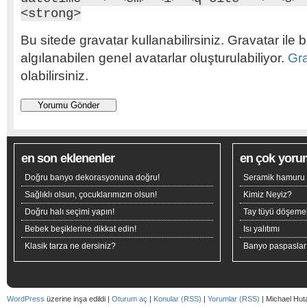
<strong>
Bu sitede gravatar kullanabilirsiniz. Gravatar ile b
algılanabilen genel avatarlar oluşturulabiliyor.
Gr
olabilirsiniz.
en son eklenenler
en çok yoru
Doğru banyo dekorasyonuna doğru!
Seramik hamuru n
Sağlıklı olsun, çocuklarımızın olsun!
Kimiz Neyiz?
Doğru halı seçimi yapın!
Tay tüyü döşeme
Bebek beşiklerine dikkat edin!
Isı yalıtımı
Klasik tarza ne dersiniz?
Banyo paspaslar
WordPress
üzerine inşa edildi |
Oturum aç
|
Konular (RSS)
|
Yorumlar (RSS)
| Michael Hut