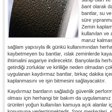
bant
olarak da
bantlar, su v
süre yıpranma
Zemin kaplam
kullanılan ve
maruz kalma
sağlam yapısıyla ilk günkü kullanımından herha
kaybetmeyen bu bantlar, ıslak zeminlerde kay
ihtimalini asgariye indirecektir. Banyolarda herhan
getirdiği zorluklar ve kirliliğe neden olmadan çok
uygulanan kaydırmaz bantlar, birkaç dakika içe
kaplanmasını ve işin bitmesini sağlayacaktır.
Kaydırmaz bantların sağladığı güvenlik perform
olması için herhangi bir bakım da uygulamanı
ürünleri yoğun kullanılan kamuya açık alanlar iç
konumuna yerleştirmektedir. S
por merkezleri,