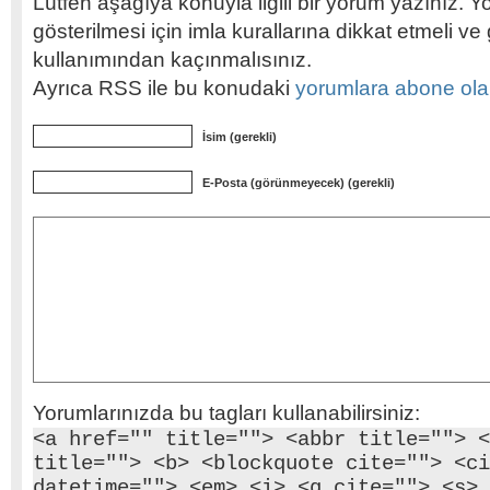
Lütfen aşağıya konuyla ilgili bir yorum yazınız. Y
gösterilmesi için imla kurallarına dikkat etmeli v
kullanımından kaçınmalısınız.
Ayrıca RSS ile bu konudaki
yorumlara abone olabi
İsim (gerekli)
E-Posta (görünmeyecek) (gerekli)
Yorumlarınızda bu tagları kullanabilirsiniz:
<a href="" title=""> <abbr title=""> <
title=""> <b> <blockquote cite=""> <ci
datetime=""> <em> <i> <q cite=""> <s> 