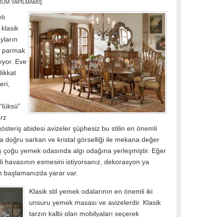
UM YAPILMAMIŞ
lı
klasik
yların
le parmak
lıyor. Eve
dikkat
eri,
“lüksü”
arz
steriş abidesi avizeler şüphesiz bu stilin en önemli
 doğru sarkan ve kristal görselliği ile mekana değer
iş çoğu yemek odasında algı odağına yerleşmiştir. Eğer
i havasının esmesini istiyorsanız, dekorasyon ya
 başlamanızda yarar var.
Klasik stil yemek odalarının en önemli iki
unsuru yemek masası ve avizelerdir. Klasik
tarzın kalbi olan mobilyaları seçerek