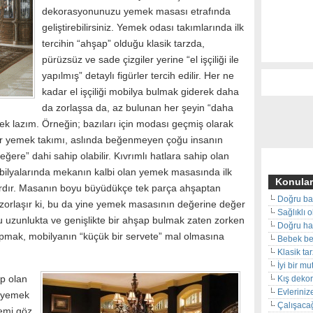
dekorasyonunuzu yemek masası etrafında
geliştirebilirsiniz. Yemek odası takımlarında ilk
tercihin “ahşap” olduğu klasik tarzda,
pürüzsüz ve sade çizgiler yerine “el işçiliği ile
yapılmış” detaylı figürler tercih edilir. Her ne
kadar el işçiliği mobilya bulmak giderek daha
da zorlaşsa da, az bulunan her şeyin “daha
k lazım. Örneğin; bazıları için modası geçmiş olarak
ir yemek takımı, aslında beğenmeyen çoğu insanın
ere” dahi sahip olabilir. Kıvrımlı hatlara sahip olan
ilyalarında mekanın kalbi olan yemek masasında ilk
Konular
lardır. Masanın boyu büyüdükçe tek parça ahşaptan
Doğru ba
zorlaşır ki, bu da yine yemek masasının değerine değer
Sağlıklı 
u uzunlukta ve genişlikte bir ahşap bulmak zaten zorken
Doğru hal
mak, mobilyanın “küçük bir servete” mal olmasına
Bebek beş
Klasik ta
İyi bir m
p olan
Kış deko
Evleriniz
z yemek
Çalışacağ
emi göz