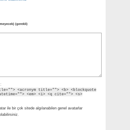
meyecek) (gerekli)
:
tle=""> <acronym title=""> <b> <blockquote
atetime=""> <em> <i> <q cite=""> <s>
tar ile bir çok sitede algılanabilen genel avatarlar
abilirsiniz.