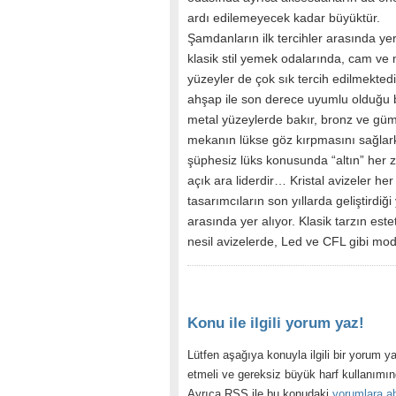
ardı edilemeyecek kadar büyüktür.
Şamdanların ilk tercihler arasında yer
klasik stil yemek odalarında, cam ve 
yüzeyler de çok sık tercih edilmektedi
ahşap ile son derece uyumlu olduğu b
metal yüzeylerde bakır, bronz ve gü
mekanın lükse göz kırpmasını sağlar
şüphesiz lüks konusunda “altın” her
açık ara liderdir… Kristal avizeler he
tasarımcıların son yıllarda geliştirdiğ
arasında yer alıyor. Klasik tarzın es
nesil avizelerde, Led ve CFL gibi mode
Konu ile ilgili yorum yaz!
Lütfen aşağıya konuyla ilgili bir yorum ya
etmeli ve gereksiz büyük harf kullanımı
Ayrıca RSS ile bu konudaki
yorumlara ab