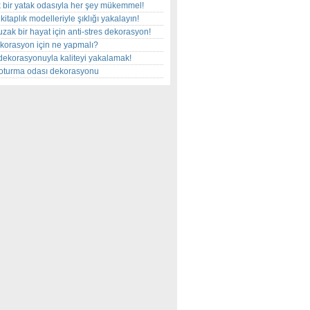
 bir yatak odasıyla her şey mükemmel!
kitaplık modelleriyle şıklığı yakalayın!
uzak bir hayat için anti-stres dekorasyon!
korasyon için ne yapmalı?
dekorasyonuyla kaliteyi yakalamak!
r oturma odası dekorasyonu