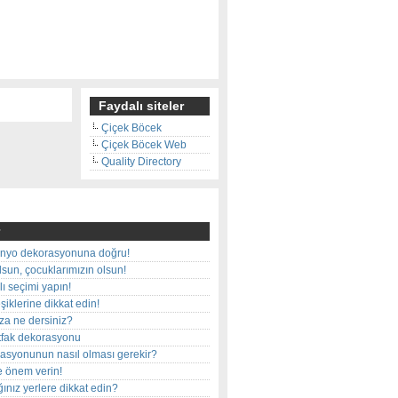
Faydalı siteler
Çiçek Böcek
Çiçek Böcek Web
Quality Directory
nyo dekorasyonuna doğru!
olsun, çocuklarımızın olsun!
ı seçimi yapın!
iklerine dikkat edin!
rza ne dersiniz?
utfak dekorasyonu
rasyonunun nasıl olması gerekir?
e önem verin!
ınız yerlere dikkat edin?