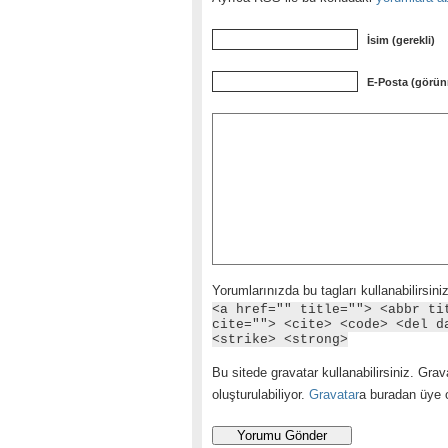
İsim (gerekli)
E-Posta (görün
Yorumlarınızda bu tagları kullanabilirsiniz
<a href="" title=""> <abbr ti
cite=""> <cite> <code> <del d
<strike> <strong>
Bu sitede gravatar kullanabilirsiniz. Grava
oluşturulabiliyor.
Gravatar
a buradan üye ol