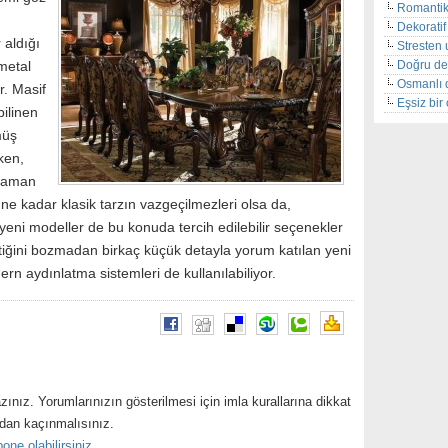
Romantik
Dekoratif 
 aldığı
Stresten 
Doğru de
metal
Osmanlı 
r. Masif
Eşsiz bi
ilinen
müş
ken,
 zaman
r ne kadar klasik tarzın vazgeçilmezleri olsa da,
i yeni modeller de bu konuda tercih edilebilir seçenekler
tetiğini bozmadan birkaç küçük detayla yorum katılan yeni
rn aydınlatma sistemleri de kullanılabiliyor.
zınız. Yorumlarınızın gösterilmesi için imla kurallarına dikkat
ndan kaçınmalısınız.
one olabilirsiniz