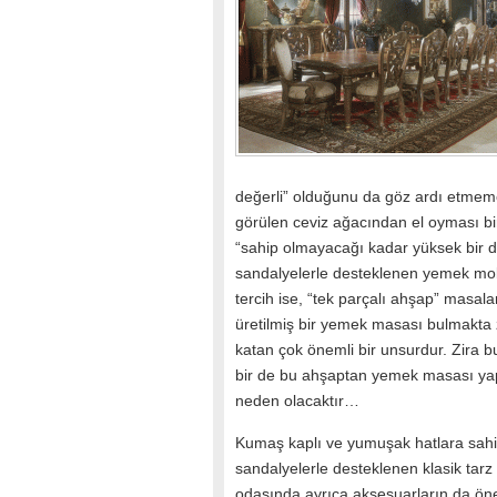
değerli” olduğunu da göz ardı etmeme
görülen ceviz ağacından el oyması b
“sahip olmayacağı kadar yüksek bir değ
sandalyelerle desteklenen yemek mob
tercih ise, “tek parçalı ahşap” masa
üretilmiş bir yemek masası bulmakta 
katan çok önemli bir unsurdur. Zira b
bir de bu ahşaptan yemek masası yap
neden olacaktır…
Kumaş kaplı ve yumuşak hatlara sahi
sandalyelerle desteklenen klasik tar
odasında ayrıca aksesuarların da ön