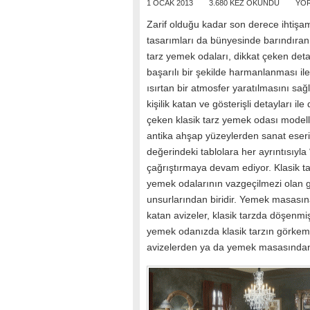
1 OCAK 2013
3.680 KEZ OKUNDU
YOR
Zarif olduğu kadar son derece ihtişam
tasarımları da bünyesinde barındıran 
tarz yemek odaları, dikkat çeken deta
başarılı bir şekilde harmanlanması i
ısırtan bir atmosfer yaratılmasını sağ
kişilik katan ve gösterişli detayları ile 
çeken klasik tarz yemek odası modell
antika ahşap yüzeylerden sanat eseri
değerindeki tablolara her ayrıntısıyla 
çağrıştırmaya devam ediyor. Klasik t
yemek odalarının vazgeçilmezi olan gö
unsurlarından biridir. Yemek masasına
katan avizeler, klasik tarzda döşenm
yemek odanızda klasik tarzın görkeml
avizelerden ya da yemek masasından