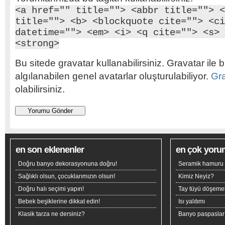
<a href="" title=""> <abbr title=""> <
title=""> <b> <blockquote cite=""> <ci
datetime=""> <em> <i> <q cite=""> <s> 
<strong>
Bu sitede gravatar kullanabilirsiniz. Gravatar ile b
algılanabilen genel avatarlar oluşturulabiliyor.
Gr
olabilirsiniz.
en son eklenenler
en çok yoru
Doğru banyo dekorasyonuna doğru!
Seramik hamuru n
Sağlıklı olsun, çocuklarımızın olsun!
Kimiz Neyiz?
Doğru halı seçimi yapın!
Tay tüyü döşeme
Bebek beşiklerine dikkat edin!
Isı yalıtımı
Klasik tarza ne dersiniz?
Banyo paspaslar