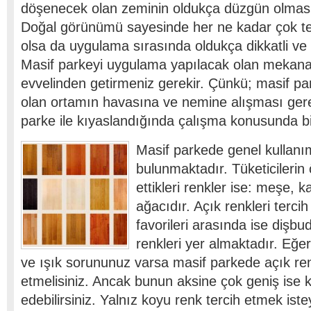
döşenecek olan zeminin oldukça düzgün olması
Doğal görünümü sayesinde her ne kadar çok ter
olsa da uygulama sırasında oldukça dikkatli ve t
Masif parkeyi uygulama yapılacak olan mekan
evvelinden getirmeniz gerekir. Çünkü; masif p
olan ortamın havasına ve nemine alışması gere
parke ile kıyaslandığında çalışma konusunda bir
Masif parkede genel kullanım 
bulunmaktadır. Tüketicilerin ö
ettikleri renkler ise: meşe, k
ağacıdır. Açık renkleri terci
favorileri arasında ise dişb
renkleri yer almaktadır. Eğ
ve ışık sorununuz varsa masif parkede açık renk
etmelisiniz. Ancak bunun aksine çok geniş ise k
edebilirsiniz. Yalnız koyu renk tercih etmek iste