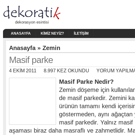
dekorasyon esintisi
ANASAYFA
KIMIZ NEYIZ?
İLETIŞIM
Anasayfa
»
Zemin
Masif parke
4 EKIM 2011
8.997 KEZ OKUNDU
YORUM YAPILM
Masif Parke Nedir?
Zemin döşeme için kullanılan
de masif parkedir. Zemini k
ürünün tamamı kendi içerisin
göstermeden, aynı ağaçtan 
masif parkedir. Yalnız masi
aşaması biraz daha masraflı ve zahmetlidir. Ma