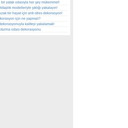
 bir yatak odasıyla her şey mükemmel!
kitaplık modelleriyle şıklığı yakalayın!
uzak bir hayat için anti-stres dekorasyon!
korasyon için ne yapmalı?
dekorasyonuyla kaliteyi yakalamak!
r oturma odası dekorasyonu