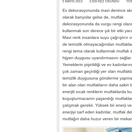
5 MAYIS 2013
3.020 KEZ OKUNDU
YO
Ev dekorasyonunda mavi denince akıll
olarak banyolar gelse de, mutfak
dekorasyonunda da vurgu rengi olara
kullanmak son derece şık bir etki yara
Mavi renk insanlara suyu çağrıştırır 
de temizlik olmayacağından mutfakla
rengi tema olarak kullanmak mutfak a
hijyen duygusu uyandırmasını sağlar.
Yemeklerin pişirildiği ve ev kadınları
çok zaman geçirdiği yer olan mutfakl
temizlik duygusuna gönderme yapması
bir alan olan mutfakların daha sakin
enerjili sıcak renklerin mutfaklarda ku
koşuşturmacanın yaşandığı mutfaklard
çalışmak gerekir. Yüksek bir enerji v
enerjiyi sarf eden kadınlar, mutfak 
mutfağın daha huzur veren bir mekan 