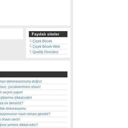
Faydalı siteler
Çiçek Böcek
Çiçek Böcek Web
Quality Directory
nyo dekorasyonuna doğru!
olsun, çocuklarımızın olsun!
ı seçimi yapın!
iklerine dikkat edin!
rza ne dersiniz?
utfak dekorasyonu
rasyonunun nasıl olması gerekir?
e önem verin!
ınız yerlere dikkat edin?