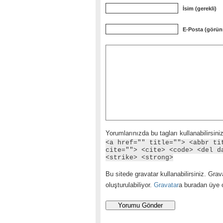
İsim (gerekli)
E-Posta (görün
Yorumlarınızda bu tagları kullanabilirsiniz
<a href="" title=""> <abbr ti
cite=""> <cite> <code> <del d
<strike> <strong>
Bu sitede gravatar kullanabilirsiniz. Grava
oluşturulabiliyor.
Gravatar
a buradan üye ol