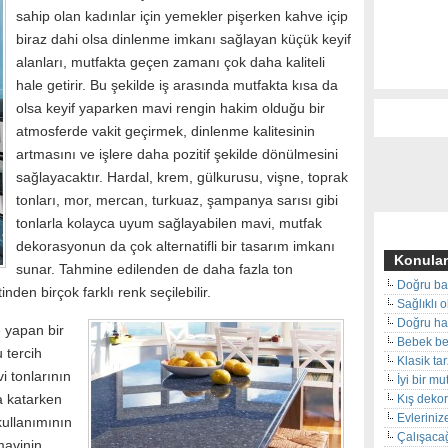
sahip olan kadınlar için yemekler pişerken kahve içip
biraz dahi olsa dinlenme imkanı sağlayan küçük keyif
alanları, mutfakta geçen zamanı çok daha kaliteli
hale getirir. Bu şekilde iş arasında mutfakta kısa da
olsa keyif yaparken mavi rengin hakim olduğu bir
atmosferde vakit geçirmek, dinlenme kalitesinin
artmasını ve işlere daha pozitif şekilde dönülmesini
sağlayacaktır. Hardal, krem, gülkurusu, vişne, toprak
tonları, mor, mercan, turkuaz, şampanya sarısı gibi
tonlarla kolayca uyum sağlayabilen mavi, mutfak
dekorasyonun da çok alternatifli bir tasarım imkanı
Konular
sunar. Tahmine edilenden de daha fazla ton
Doğru ba
inden birçok farklı renk seçilebilir.
Sağlıklı 
Doğru hal
 yapan bir
Bebek beş
 tercih
Klasik ta
i tonlarının
İyi bir m
a katarken
Kış deko
Evleriniz
ullanımının
Çalışacağ
mavinin