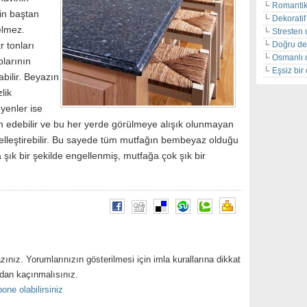
Romantik
in baştan
Dekoratif 
elmez.
Stresten 
Doğru de
r tonları
Osmanlı 
plarının
Eşsiz bi
bilir. Beyazın
lik
enler ise
h edebilir ve bu her yerde görülmeye alışık olunmayan
elleştirebilir. Bu sayede tüm mutfağın bembeyaz olduğu
 şık bir şekilde engellenmiş, mutfağa çok şık bir
zınız. Yorumlarınızın gösterilmesi için imla kurallarına dikkat
ndan kaçınmalısınız.
one olabilirsiniz