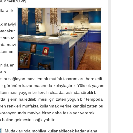
RUM YAPILMAMIŞ
ara ilk
k maviyi
tacaktır.
ve susuz
rda mavi
lanının
nın da en
arın
nı sağlayan mavi temalı mutfak tasarımları, hareketli
 bir görünüm kazanmasını da kolaylaştırır. Yüksek yaşam
llanılması yaygın bir tercih olsa da, aslında sürekli bir
a işlerin halledilebilmesi için zaten yoğun bir tempoda
eren renkleri mutfakta kullanmak yerine kendisi zaten bu
dekorasyonunda maviye biraz daha fazla yer vererek
haline gelmesini sağlayabilir.
Mutfaklarında mobilya kullanabilecek kadar alana