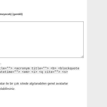
meyecek) (gerekli)
:
tle=""> <acronym title=""> <b> <blockquote
atetime=""> <em> <i> <q cite=""> <s>
tar ile bir çok sitede algılanabilen genel avatarlar
abilirsiniz.