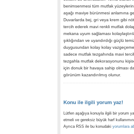
benimsenmesi tüm mutfak yüzeylerin
aşağı maviye bürünmesi anlamına g
Duvarlarda bej, gri veya krem gibi nöt
tercih ederek mavi renkli mutfak dola
mekana uyum sağlaması kolaylaştırıla
şıklığından ve uyandırdığı güçlü temiz
duygusundan kolay kolay vazgeçemey
sadece mutfak tezgahında mavi terci
tezgahla mutfak dekorasyonunu kişis
için donuk bir havaya sahip olması da
görünüm kazandırılmış olunur.
Konu ile ilgili yorum yaz!
Lütfen aşağıya konuyla ilgili bir yorum ya
etmeli ve gereksiz büyük harf kullanımı
Ayrıca RSS ile bu konudaki
yorumlara ab