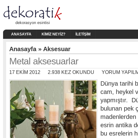
dekorasyon esintisi
ANASAYFA
KIMIZ NEYIZ?
İLETIŞIM
Anasayfa
»
Aksesuar
Metal aksesuarlar
17 EKIM 2012
2.938 KEZ OKUNDU
YORUM YAPIL
Dünya tarihi 
cam, heykel ve
yapmıştır. D
bulunan pek ço
madenlerden y
esrin antika d
bu esrelerin