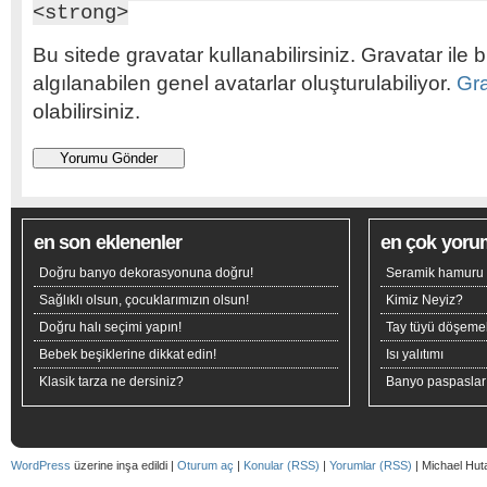
<strong>
Bu sitede gravatar kullanabilirsiniz. Gravatar ile b
algılanabilen genel avatarlar oluşturulabiliyor.
Gr
olabilirsiniz.
en son eklenenler
en çok yoru
Doğru banyo dekorasyonuna doğru!
Seramik hamuru n
Sağlıklı olsun, çocuklarımızın olsun!
Kimiz Neyiz?
Doğru halı seçimi yapın!
Tay tüyü döşeme
Bebek beşiklerine dikkat edin!
Isı yalıtımı
Klasik tarza ne dersiniz?
Banyo paspaslar
WordPress
üzerine inşa edildi |
Oturum aç
|
Konular (RSS)
|
Yorumlar (RSS)
| Michael Hut