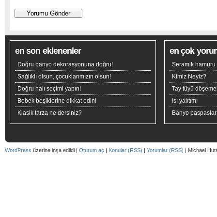
en son eklenenler
en çok yoru
Doğru banyo dekorasyonuna doğru!
Seramik hamuru n
Sağlıklı olsun, çocuklarımızın olsun!
Kimiz Neyiz?
Doğru halı seçimi yapın!
Tay tüyü döşeme
Bebek beşiklerine dikkat edin!
Isı yalıtımı
Klasik tarza ne dersiniz?
Banyo paspaslar
WordPress
üzerine inşa edildi |
Oturum aç
|
Konular (RSS)
|
Yorumlar (RSS)
| Michael Hut