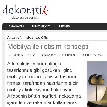
dekorasyon esintisi
ANASAYFA
KIMIZ NEYIZ?
İLETIŞIM
Anasayfa
»
Mobilya
,
Ofis
Mobilya ile iletişim konsepti
28 ŞUBAT 2012
3.302 KEZ OKUNDU
YORUM YAPI
Adeta iletişim kurmak için
tasarlanmış gibi gözüken ilginç
mobilya grupları Tabisso tasarım
firması tarafından hazırlanmış bir
mobilya koleksiyonu bulunuyor.
Alfabenin bütün harfleri, noktalama
işaretleri ve rakamlar kullanılarak