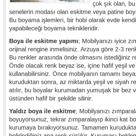
çok şık olan, b
senelerin modası olan eskitme veya patine boya 
Bu boyama işlemleri, bir hobi olarak evde kendi
yapabileceği boyama teknikleridir.
Boya ile eskitme yapımı
; Mobilyanızı iyice zı
orijinal rengine inmelisiniz. Arzuya göre 2-3 renk 
Bu renkler arasında önde olmasını istediğiniz re
Önde olacak renk beyaz ise, içine hafif yeşil ve
kullanabilirsiniz. Önce mobilyanın tamamı bey
kuruduktan sonra, az miktarda yeşil ve siyah re
atılır, bu boyalar kurumadan yumuşak bir bez 
üstünden hafif bir şekilde silinir.
Yaldız boya ile eskitme
; Mobilyanızı zımparal
boyuyorsunuz, tekrar zımparalayıp ikinci kat bo
kurumaya bırakıyorsunuz. Tamamen kurudukta
belirlediğiniz ana renk sürülür. Kuruması bekle