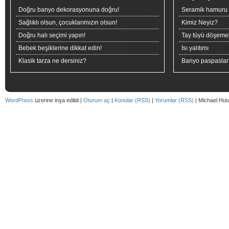
Doğru banyo dekorasyonuna doğru!
Seramik hamuru n
Sağlıklı olsun, çocuklarımızın olsun!
Kimiz Neyiz?
Doğru halı seçimi yapın!
Tay tüyü döşeme
Bebek beşiklerine dikkat edin!
Isı yalıtımı
Klasik tarza ne dersiniz?
Banyo paspaslar
WordPress
üzerine inşa edildi |
Oturum aç
|
Konular (RSS)
|
Yorumlar (RSS)
| Michael Hut