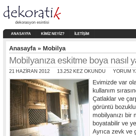
dekorasyon esintisi
ANASAYFA
KIMIZ NEYIZ?
İLETIŞIM
Anasayfa
»
Mobilya
Mobilyanıza eskitme boya nasıl y
21 HAZIRAN 2012
13.252 KEZ OKUNDU
YORUM Y
Evimizde var ol
kullanım sırasın
Çatlaklar ve çar
görüntü bozuklu
mobilyanızı bir
boyatabilir ve yen
Ayrıca zevk ve