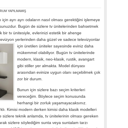
RUM YAPILMAMIŞ
için ayrı ayrı odaların nasıl olması gerektiğini işlemeye
unuzdur. Bugün de sizlere tv ünitelerinden bahsetmek
bir tv ünitesiyle, evlerinizi estetik bir ahenge
 televizyon yerlerinden daha güzel ve sadece televizyonlar
için üretilen üniteler sayesinde
eviniz daha
mükemmel olabiliyor. Bugün tv ünitelerinde
modern, klasik, neo-klasik, rustik, avangart
gibi stiller yer almakta. Model dünyası
arasından evinize uygun olanı seçebilmek çok
zor bir durum.
Bunun için sizlere bazı seçim kriterleri
vereceğim. Böylece seçim konusunda
herhangi bir zorluk yaşamayacaksınız.
lı. Kimisi modern derken kimisi daha klasik modelleri
le sizlere teknik anlamda, tv ünitelerinin olması gereken
larak sizlere söylediğim sunta veya suntalam tarzı