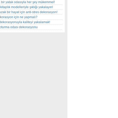
 bir yatak odasıyla her şey mükemmel!
kitaplık modelleriyle şıklığı yakalayın!
uzak bir hayat için anti-stres dekorasyon!
korasyon için ne yapmalı?
dekorasyonuyla kaliteyi yakalamak!
r oturma odası dekorasyonu