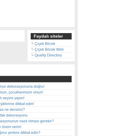
Faydalı siteler
Çiçek Böcek
Çiçek Böcek Web
Quality Directory
nyo dekorasyonuna doğru!
olsun, çocuklarımızın olsun!
ı seçimi yapın!
iklerine dikkat edin!
rza ne dersiniz?
utfak dekorasyonu
rasyonunun nasıl olması gerekir?
e önem verin!
ınız yerlere dikkat edin?