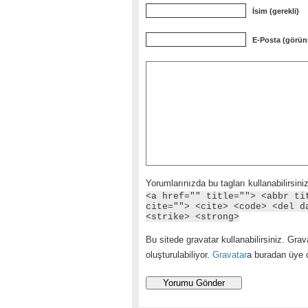
İsim (gerekli)
E-Posta (görün
Yorumlarınızda bu tagları kullanabilirsiniz
<a href="" title=""> <abbr ti
cite=""> <cite> <code> <del d
<strike> <strong>
Bu sitede gravatar kullanabilirsiniz. Grava
oluşturulabiliyor.
Gravatar
a buradan üye ol