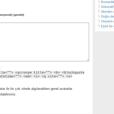
Romantik
Dekoratif 
Stresten 
meyecek) (gerekli)
Doğru de
Osmanlı 
Eşsiz bi
:
tle=""> <acronym title=""> <b> <blockquote
atetime=""> <em> <i> <q cite=""> <s>
tar ile bir çok sitede algılanabilen genel avatarlar
abilirsiniz.