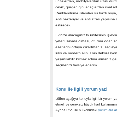
ünitelerden, mobilyalardan uzak dur
ceviz, gürgen gibi ağaçlardan imal edi
Renklendirme işlemleri su bazlı boya,
Anti bakteriyel ve anti stres yapısına 
estirecek.
Evinize alacağınız tv ünitesinin işlev
yeterli sayıda olması, oturma odanız
eserlerini ortaya çıkartmanızı sağlaya
lüks ve modern alın. Evin dekorasyond
yaşanılabilir kılmak adına almanız ge
seçmenizi tavsiye ederim.
Konu ile ilgili yorum yaz!
Lütfen aşağıya konuyla ilgili bir yorum ya
etmeli ve gereksiz büyük harf kullanımı
Ayrıca RSS ile bu konudaki
yorumlara ab