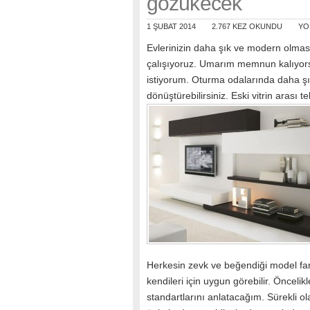
gözükecek
1 ŞUBAT 2014
2.767 KEZ OKUNDU
YO
Evlerinizin daha şık ve modern olması 
çalışıyoruz. Umarım memnun kalıyors
istiyorum. Oturma odalarında daha şık 
dönüştürebilirsiniz. Eski vitrin arası
Herkesin zevk ve beğendiği model fark
kendileri için uygun görebilir. Öncelik
standartlarını anlatacağım. Sürekli o