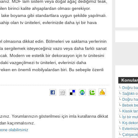
manız. MDF lam sistem veya doğal ağaç dediğimiz teak,
len birinci kalite ahşaplardan olması gerekiyor.
 lake boyama gibi standartlara uygun şekilde yapılmalı.
sahip olan tv üniteleri, evlerinizde daha iyi bir hava
sel olmasına dikkat edin. Bölmeleri ve saklama yerlerinin
da sergilemek isteyeceğiniz vazo veya daha farklı sanat
cak. Modern ve estetik bir dekorasyon için tv ünitesini
aki vazgeçilmezi tv üniteleri, evlerinizi daha
reken en önemli mobilyalardan biri. Bu sebeple özenli
Konular
Doğru ba
Sağlıklı 
Doğru hal
Bebek beş
Klasik ta
zınız. Yorumlarınızın gösterilmesi için imla kurallarına dikkat
İyi bir m
ndan kaçınmalısınız.
Kış deko
Evleriniz
one olabilirsiniz
Çalışacağ