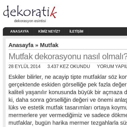
dekorasyon esintisi
ANASAYFA
KIMIZ NEYIZ?
İLETIŞIM
Anasayfa
»
Mutfak
Mutfak dekorasyonu nasıl olmalı
28 EYLÜL 2014
3.437 KEZ OKUNDU
YORUM YAPI
Eskiler bilirler, ne acayip tipte mutfaklar söz 
gerçektende eskiden görselliğe pek fazla değe
kaliteli yaşanılır konusunda büyük bir açmaza
ki, daha sonra görselliğin değeri ve önemi anla
lüks ve estetik mutfak tasarımları ortaya koym
mermerlere yer vermediğimiz ve sadece dökm
mutfaklar, bugün harika mermer tezgahlarla süs