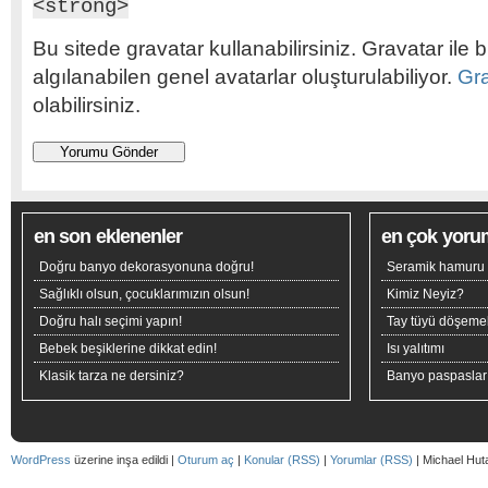
<strong>
Bu sitede gravatar kullanabilirsiniz. Gravatar ile b
algılanabilen genel avatarlar oluşturulabiliyor.
Gr
olabilirsiniz.
en son eklenenler
en çok yoru
Doğru banyo dekorasyonuna doğru!
Seramik hamuru n
Sağlıklı olsun, çocuklarımızın olsun!
Kimiz Neyiz?
Doğru halı seçimi yapın!
Tay tüyü döşeme
Bebek beşiklerine dikkat edin!
Isı yalıtımı
Klasik tarza ne dersiniz?
Banyo paspaslar
WordPress
üzerine inşa edildi |
Oturum aç
|
Konular (RSS)
|
Yorumlar (RSS)
| Michael Hut