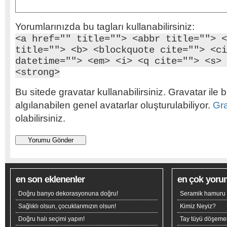
Yorumlarınızda bu tagları kullanabilirsiniz:
<a href="" title=""> <abbr title=""> <
title=""> <b> <blockquote cite=""> <ci
datetime=""> <em> <i> <q cite=""> <s> 
<strong>
Bu sitede gravatar kullanabilirsiniz. Gravatar ile b
algılanabilen genel avatarlar oluşturulabiliyor.
Gr
olabilirsiniz.
en son eklenenler
en çok yoru
Doğru banyo dekorasyonuna doğru!
Seramik hamuru n
Sağlıklı olsun, çocuklarımızın olsun!
Kimiz Neyiz?
Doğru halı seçimi yapın!
Tay tüyü döşeme