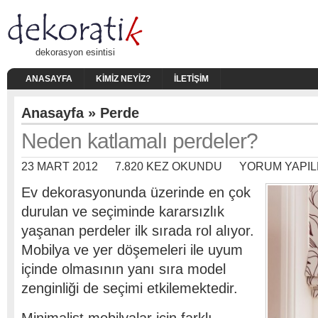
dekorasyon esintisi
ANASAYFA
KIMIZ NEYIZ?
İLETIŞIM
Anasayfa
»
Perde
Neden katlamalı perdeler?
23 MART 2012
7.820 KEZ OKUNDU
YORUM YAPIL
Ev dekorasyonunda üzerinde en çok
durulan ve seçiminde kararsızlık
yaşanan perdeler ilk sırada rol alıyor.
Mobilya ve yer döşemeleri ile uyum
içinde olmasının yanı sıra model
zenginliği de seçimi etkilemektedir.