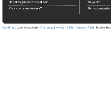
Bebek beşiklerine dikkat edin!
Isı yalıtımı
Klasik tarza ne dersiniz?
Banyo paspaslar
WordPress
üzerine inşa edildi |
Oturum aç
|
Konular (RSS)
|
Yorumlar (RSS)
| Michael Hut