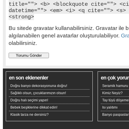
title=""> <b> <blockquote cite=""> <ci
datetime=""> <em> <i> <q cite=""> <s> 
<strong>
Bu sitede gravatar kullanabilirsiniz. Gravatar ile b
algılanabilen genel avatarlar oluşturulabiliyor.
Gr
olabilirsiniz.
en son eklenenler
en çok yoru
Doğru banyo dekorasyonuna doğru!
Seramik hamuru n
Sağlıklı olsun, çocuklarımızın olsun!
Kimiz Neyiz?
Doğru halı seçimi yapın!
Tay tüyü döşeme
Bebek beşiklerine dikkat edin!
Isı yalıtımı
Klasik tarza ne dersiniz?
Banyo paspaslar