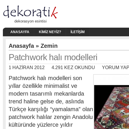
dekorasyon esintisi
ANASAYFA
KIMIZ NEYIZ?
İLETIŞIM
Anasayfa
»
Zemin
Patchwork halı modelleri
1 HAZIRAN 2012
4.291 KEZ OKUNDU
YORUM YAP
Patchwork halı modelleri son
yıllar özellikle minimalist ve
modern tasarımlı mekanlarda
trend haline gelse de, aslında
Türkçe karşılığı “yamalama” olan
patchwork halılar zengin Anadolu
kültüründe yüzlerce yıldır