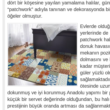
dört bir köşesine yayılan yamalama halılar, g
“patchwork” adıyla tanınan ve dekorasyonda bir
öğeler olmuştur.
Evlerde olduğ
yerlerinde de 
patchwork halı
donuk havası
mekanın poziti
dolmasını ve 
kadar müşteri
güler yüzlü o
sağlamaktadı
ötesinde uzu
dokunmuş ve iyi korunmuş Anadolu yapımı bir 
küçük bir servet değerinde olduğundan, bu halı m
prestijinin büyük oranda artması da sağlanmak