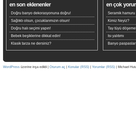
en son eklenenler
en çok yoru
Doğru banyo dekorasyonuna doğru!
Seramik hamuru n
Sağlıklı olsun, çocuklarımızın olsun!
Kimiz Neyiz?
Doğru halı seçimi yapın!
Tay tüyü döşeme
Bebek beşiklerine dikkat edin!
Isı yalıtımı
Klasik tarza ne dersiniz?
Banyo paspaslar
WordPress
üzerine inşa edildi |
Oturum aç
|
Konular (RSS)
|
Yorumlar (RSS)
| Michael Hut