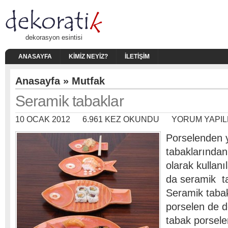
dekorasyon esintisi
ANASAYFA
KIMIZ NEYIZ?
İLETIŞIM
Anasayfa
»
Mutfak
Seramik tabaklar
10 OCAK 2012
6.961 KEZ OKUNDU
YORUM YAPIL
Porselenden
tabaklarından
olarak kullan
da seramik t
Seramik taba
porselen de d
tabak porsele