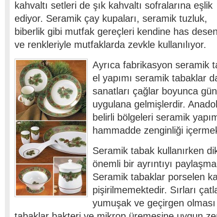
kahvaltı setleri de şık kahvaltı sofralarına eşlik
ediyor. Seramik çay kupaları, seramik tuzluk,
biberlik gibi mutfak gereçleri kendine has dese
ve renkleriyle mutfaklarda zevkle kullanılıyor.
Ayrıca fabrikasyon seramik t
el yapımı seramik tabaklar d
sanatları çağlar boyunca g
uygulana gelmişlerdir. Anadol
belirli bölgeleri seramik yapı
hammadde zenginliği içermek
Seramik tabak kullanırken di
önemli bir ayrıntıyı paylaşma
Seramik tabaklar porselen k
pişirilmemektedir. Sırları ça
yumuşak ve geçirgen olması 
tabaklar bakteri ve mikrop üremesine uygun z