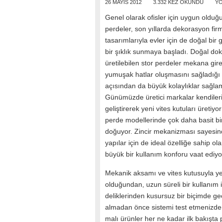
26 MAYIS 2012
3.332 KEZ OKUNDU
YO
Genel olarak ofisler için uygun olduğ
perdeler, son yıllarda dekorasyon fir
tasarımlarıyla evler için de doğal bir
bir şıklık sunmaya başladı. Doğal do
üretilebilen stor perdeler mekana gir
yumuşak hatlar oluşmasını sağladığı 
açısından da büyük kolaylıklar sağla
Günümüzde üretici markalar kendileri
geliştirerek yeni vites kutuları üretiyo
perde modellerinde çok daha basit bi
doğuyor. Zincir mekanizması sayesin
yapılar için de ideal özelliğe sahip ol
büyük bir kullanım konforu vaat ediyo
Mekanik aksamı ve vites kutusuyla yen
olduğundan, uzun süreli bir kullanım
deliklerinden kusursuz bir biçimde ge
almadan önce sistemi test etmenizde 
malı ürünler her ne kadar ilk bakışta 