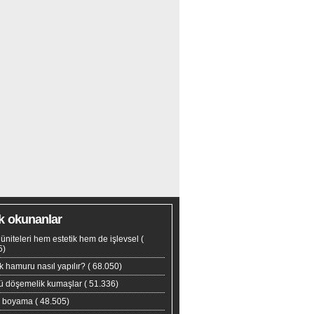
k okunanlar
tv üniteleri hem estetik hem de işlevsel
(
5)
 hamuru nasıl yapılır?
( 68.050)
yü döşemelik kumaşlar
( 51.336)
s boyama
( 48.505)