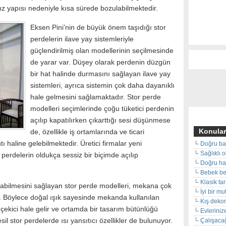
ız yapısı nedeniyle kısa sürede bozulabilmektedir.
Eksen Pini’nin de büyük önem taşıdığı stor
perdelerin ilave yay sistemleriyle
güçlendirilmiş olan modellerinin seçilmesinde
de yarar var. Düşey olarak perdenin düzgün
bir hat halinde durmasını sağlayan ilave yay
sistemleri, ayrıca sistemin çok daha dayanıklı
hale gelmesini sağlamaktadır. Stor perde
modelleri seçimlerinde çoğu tüketici perdenin
açılıp kapatılırken çıkarttığı sesi düşünmese
Konular
de, özellikle iş ortamlarında ve ticari
ı haline gelebilmektedir. Üretici firmalar yeni
Doğru ba
Sağlıklı 
r perdelerin oldukça sessiz bir biçimde açılıp
Doğru hal
Bebek beş
Klasik ta
abilmesini sağlayan stor perde modelleri, mekana çok
İyi bir m
r. Böylece doğal ışık sayesinde mekanda kullanılan
Kış deko
çekici hale gelir ve ortamda bir tasarım bütünlüğü
Evleriniz
il stor perdelerde ısı yansıtıcı özellikler de bulunuyor.
Çalışacağ