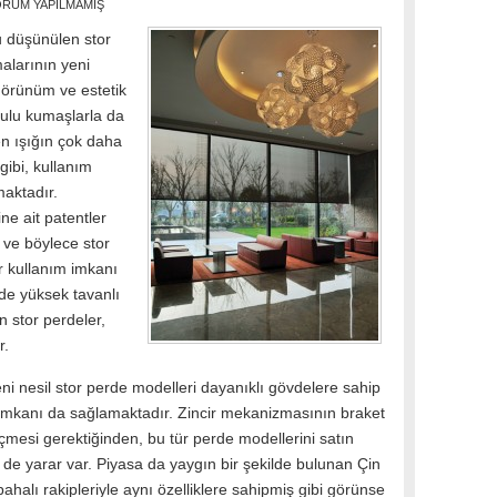
RUM YAPILMAMIŞ
u düşünülen stor
malarının yeni
 görünüm ve estetik
kulu kumaşlarla da
en ışığın çok daha
gibi, kullanım
maktadır.
ne ait patentler
r ve böylece stor
r kullanım imkanı
de yüksek tavanlı
an stor perdeler,
r.
i nesil stor perde modelleri dayanıklı gövdelere sahip
 imkanı da sağlamaktadır. Zincir mekanizmasının braket
çmesi gerektiğinden, bu tür perde modellerini satın
de yarar var. Piyasa da yaygın bir şekilde bulunan Çin
pahalı rakipleriyle aynı özelliklere sahipmiş gibi görünse