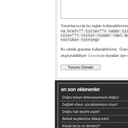
Yorumlarınızda bu tagları kullanabilirsiniz
<a href="" title=""> <abbr ti
cite=""> <cite> <code> <del d
<strike> <strong>
Bu sitede gravatar kullanabilirsiniz. Grava
oluşturulabiliyor.
Gravatar
a buradan üye ol
en son eklenenler
Doğru banyo dekorasyonuna doğru!
Sağlıklı olsun, çocuklarımızın olsun!
Doğru halı seçimi yapın!
Bebek beşiklerine dikkat edin!
Klasik tarza ne dersiniz?