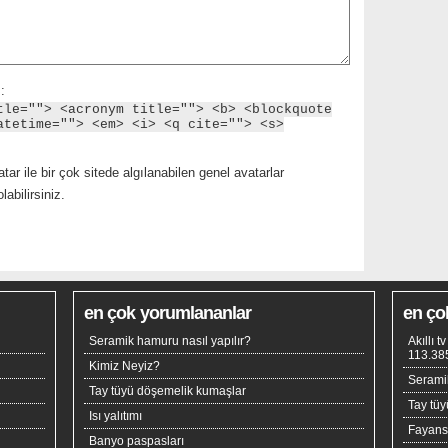
:
tle=""> <acronym title=""> <b> <blockquote
atetime=""> <em> <i> <q cite=""> <s>
tar ile bir çok sitede algılanabilen genel avatarlar
abilirsiniz.
en çok yorumlananlar
en ço
Seramik hamuru nasıl yapılır?
Akıllı 
113.38
Kimiz Neyiz?
Seramik
Tay tüyü döşemelik kumaşlar
Tay tü
Isı yalıtımı
Fayan
Banyo paspasları