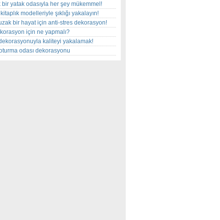
 bir yatak odasıyla her şey mükemmel!
kitaplık modelleriyle şıklığı yakalayın!
uzak bir hayat için anti-stres dekorasyon!
korasyon için ne yapmalı?
dekorasyonuyla kaliteyi yakalamak!
r oturma odası dekorasyonu