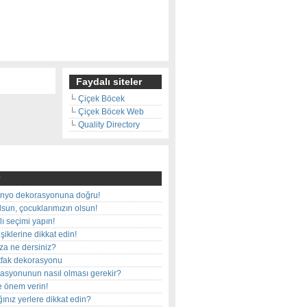
Faydalı siteler
Çiçek Böcek
Çiçek Böcek Web
Quality Directory
nyo dekorasyonuna doğru!
olsun, çocuklarımızın olsun!
ı seçimi yapın!
iklerine dikkat edin!
rza ne dersiniz?
utfak dekorasyonu
rasyonunun nasıl olması gerekir?
e önem verin!
ınız yerlere dikkat edin?