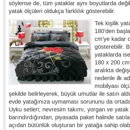
söylense de, tüm yataklar aynı boyutlarda değil
yatak ölçüleri oldukça farklılık gösterebilir.
Tek kişilik yat
180’den başla
cm’ye kadar d
gösterebilir. B
yataklarda is
180 x 200 cm’
aralıkta deği
nedenle ilk a
mobilyası ölçü
şekilde belirleyerek, büyük umutlar ile satın ald
evde yatağınıza uymaması sorununu da ortadan
Uyku setleri; nevresim takımı, yorgan ve yatak ö
barındırdığından, piyasada paket halinde satılan
açıdan bütünlük oluşturan bir yatağa sahip olabil