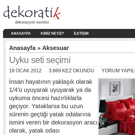
dekorasyon esintisi
ANASAYFA
KIMIZ NEYIZ?
İLETIŞIM
Anasayfa
»
Aksesuar
Uyku seti seçimi
18 OCAK 2012
3.869 KEZ OKUNDU
YORUM YAPIL
İnsan hayatının yaklaşık olarak
1/4’ü uyuyarak uyuyarak ya da
uykuma öncesi hazırlıklarla
geçiyor. Yataklarsa bu uzun
sürenin geçtiği yatak odalarına
ismini veren bir dekorasyon aracı
olarak, yatak odası