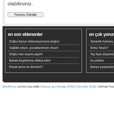
olabilirsiniz.
en son eklenenler
en çok yoru
Doğru banyo dekorasyonuna doğru!
Seramik hamuru n
Sağlıklı olsun, çocuklarımızın olsun!
Kimiz Neyiz?
Doğru halı seçimi yapın!
Tay tüyü döşeme
Bebek beşiklerine dikkat edin!
Isı yalıtımı
Klasik tarza ne dersiniz?
Banyo paspaslar
WordPress
üzerine inşa edildi |
Oturum aç
|
Konular (RSS)
|
Yorumlar (RSS)
| Michael Hut