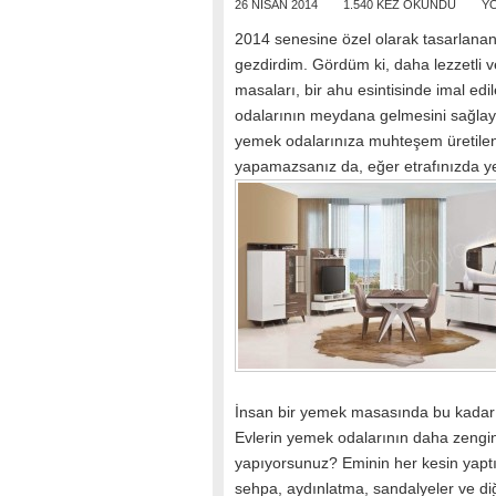
26 NISAN 2014
1.540 KEZ OKUNDU
Y
2014 senesine özel olarak tasarlana
gezdirdim. Gördüm ki, daha lezzetli v
masaları, bir ahu esintisinde imal ed
odalarının meydana gelmesini sağlay
yemek odalarınıza muhteşem üretile
yapamazsanız da, eğer etrafınızda y
İnsan bir yemek masasında bu kadar gö
Evlerin yemek odalarının daha zengin
yapıyorsunuz? Eminin her kesin yaptığı
sehpa, aydınlatma, sandalyeler ve di