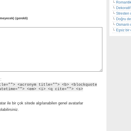
Romantik
Dekoratif 
Stresten 
meyecek) (gerekli)
Doğru de
Osmanlı 
Eşsiz bi
:
tle=""> <acronym title=""> <b> <blockquote
atetime=""> <em> <i> <q cite=""> <s>
tar ile bir çok sitede algılanabilen genel avatarlar
abilirsiniz.