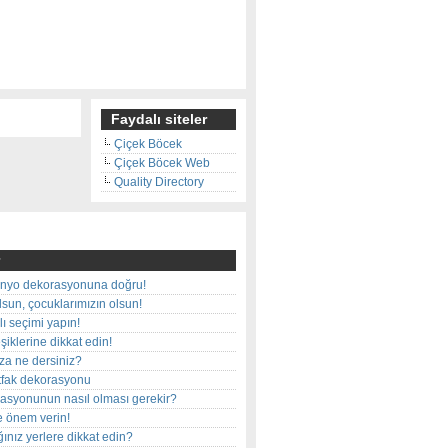
Faydalı siteler
Çiçek Böcek
Çiçek Böcek Web
Quality Directory
nyo dekorasyonuna doğru!
olsun, çocuklarımızın olsun!
ı seçimi yapın!
iklerine dikkat edin!
rza ne dersiniz?
utfak dekorasyonu
rasyonunun nasıl olması gerekir?
e önem verin!
ınız yerlere dikkat edin?