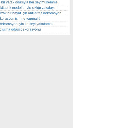
 bir yatak odasıyla her şey mükemmel!
kitaplık modelleriyle şıklığı yakalayın!
uzak bir hayat için anti-stres dekorasyon!
korasyon için ne yapmalı?
dekorasyonuyla kaliteyi yakalamak!
r oturma odası dekorasyonu