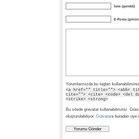
İsim (gerekli)
E-Posta (görün
Yorumlarınızda bu tagları kullanabilirsiniz
<a href="" title=""> <abbr ti
cite=""> <cite> <code> <del d
<strike> <strong>
Bu sitede gravatar kullanabilirsiniz. Grava
oluşturulabiliyor.
Gravatar
a buradan üye ol