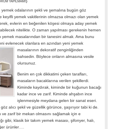
ORUM YAPILMAMIŞ
n yemek odalarının şekli ve şemalına bugün göz
e keyifli yemek vakitlerinin olmazsa olmazı olan yemek
ilerek, evlerin en beğenilen köşesi olmaya aday yemek
abilecek nitelikte. O zaman yapılması gerekenin hemen
n yemek masalarından bir tanesini almak. Ama bunu
eni evlenecek olanlara en azından yeni
yemek
masalarının dekoratif zenginliğinden
bahsedin. Böylece onların almasına vesile
olursunuz.
Benim en çok dikkatimi çeken tarafları,
masaların bacaklarına verilen şekillerdi.
Kiminde kaydırak, kiminde bir kuğunun bacağı
kadar ince ve zarif. Kiminde ahşabın ince
işlenmesiyle meydana gelen bir sanat eseri.
z alıcı şekil ve güzellik görünce, şaşırıyor tabi ki de.
 ve zarif bir mekan olmasını sağlamak için e
 gibi, klasik bir takım yemek masası, şifonyer, halı,
ğer ürünler….