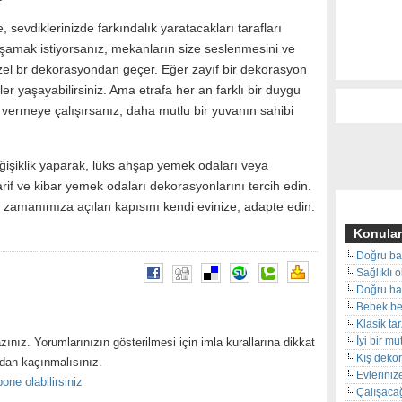
e, sevdiklerinizde farkındalık yaratacakları tarafları
şamak istiyorsanız, mekanların size seslenmesini ve
zel br dekorasyondan geçer. Eğer zayıf bir dekorasyon
ler yaşayabilirsiniz. Ama etrafa her an farklı bir duygu
r vermeye çalışırsanız, daha mutlu bir yuvanın sahibi
ğişiklik yaparak, lüks ahşap yemek odaları veya
 ve kibar yemek odaları dekorasyonlarını tercih edin.
 zamanımıza açılan kapısını kendi evinize, adapte edin.
Konular
Doğru ba
Sağlıklı 
Doğru hal
Bebek beş
Klasik ta
İyi bir m
zınız. Yorumlarınızın gösterilmesi için imla kurallarına dikkat
Kış deko
ndan kaçınmalısınız.
Evleriniz
one olabilirsiniz
Çalışacağ