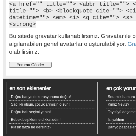
<a href="" title=""> <abbr title=""> <
title=""> <b> <blockquote cite=""> <ci
datetime=""> <em> <i> <q cite=""> <s> 
<strong>
Bu sitede gravatar kullanabilirsiniz. Gravatar ile b
algılanabilen genel avatarlar oluşturulabiliyor.
Gr
olabilirsiniz.
en son eklenenler
en çok yoru
Doğru banyo dekorasyonuna doğru!
Seramik hamuru n
Sağlıklı olsun, çocuklarımızın olsun!
Kimiz Neyiz?
Doğru halı seçimi yapın!
Tay tüyü döşeme
Bebek beşiklerine dikkat edin!
Isı yalıtımı
Klasik tarza ne dersiniz?
Banyo paspaslar