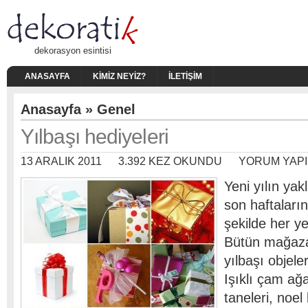
dekorasyon esintisi
ANASAYFA
KIMIZ NEYIZ?
İLETIŞIM
Anasayfa
»
Genel
Yılbaşı hediyeleri
13 ARALIK 2011
3.392 KEZ OKUNDU
YORUM YAPI
Yeni yılın yak
son haftaları
şekilde her ye
Bütün mağazala
yılbaşı objele
Işıklı çam ağ
taneleri, noel