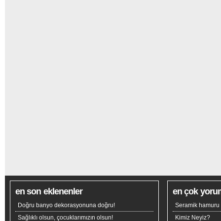
en son eklenenler
en çok yoru
Doğru banyo dekorasyonuna doğru!
Seramik hamuru n
Sağlıklı olsun, çocuklarımızın olsun!
Kimiz Neyiz?