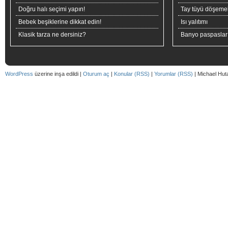
Doğru halı seçimi yapın!
Tay tüyü döşeme
Bebek beşiklerine dikkat edin!
Isı yalıtımı
Klasik tarza ne dersiniz?
Banyo paspaslar
WordPress
üzerine inşa edildi |
Oturum aç
|
Konular (RSS)
|
Yorumlar (RSS)
| Michael Hut