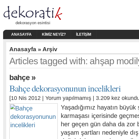
dekorasyon esintisi
ANASAYFA
KIMIZ NEYIZ?
İLETIŞIM
Anasayfa
» Arşiv
Articles tagged with: ahşap modi
»
bahçe
Bahçe dekorasyonunun incelikleri
[10 Nis 2012 |
Yorum yapılmamış
| 3.209 kez okundu
Yaşadığımız hayatın büyük ş
karmaşası içerisinde geçmes
her geçen gün daha da zor b
yaşam şartları nedeniyle dı