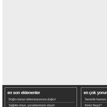
en son eklenenler
en çok yoru
Doğru banyo dekorasyonuna doğru!
Seramik hamuru n
Sağlıklı olsun, çocuklarımızın olsun!
Kimiz Neyiz?