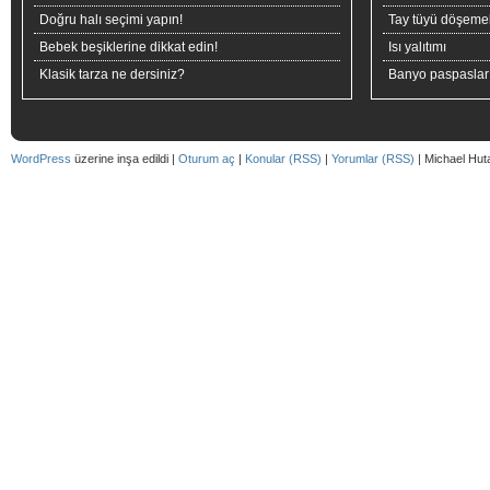
Doğru halı seçimi yapın!
Tay tüyü döşeme
Bebek beşiklerine dikkat edin!
Isı yalıtımı
Klasik tarza ne dersiniz?
Banyo paspaslar
WordPress
üzerine inşa edildi |
Oturum aç
|
Konular (RSS)
|
Yorumlar (RSS)
| Michael Hut