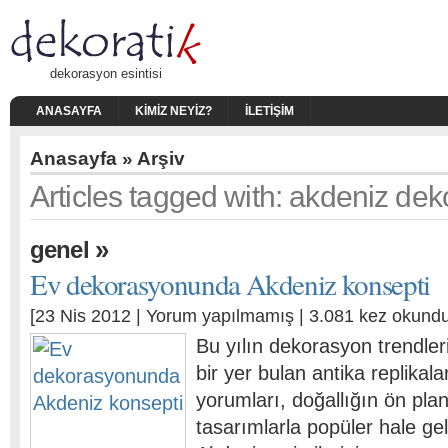
dekorasyon esintisi
ANASAYFA
KIMIZ NEYIZ?
İLETIŞIM
Anasayfa
» Arşiv
Articles tagged with: akdeniz de
»
genel
Ev dekorasyonunda Akdeniz konsepti
[23 Nis 2012 |
Yorum yapılmamış
| 3.081 kez okundu
Bu yılın dekorasyon trendle
bir yer bulan antika replikal
yorumları, doğallığın ön plan
tasarımlarla popüler hale gel