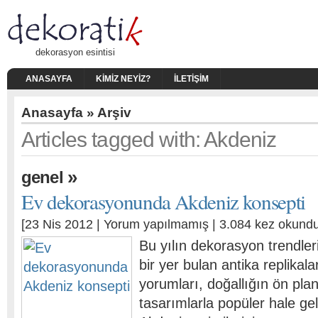
dekorasyon esintisi
ANASAYFA
KIMIZ NEYIZ?
İLETIŞIM
Anasayfa
» Arşiv
Articles tagged with: Akdeniz
»
genel
Ev dekorasyonunda Akdeniz konsepti
[23 Nis 2012 |
Yorum yapılmamış
| 3.084 kez okundu
Bu yılın dekorasyon trendle
bir yer bulan antika replikal
yorumları, doğallığın ön plan
tasarımlarla popüler hale gel