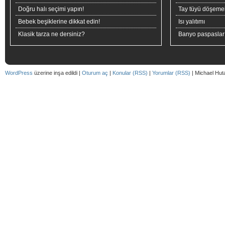
Doğru halı seçimi yapın!
Tay tüyü döşeme
Bebek beşiklerine dikkat edin!
Isı yalıtımı
Klasik tarza ne dersiniz?
Banyo paspaslar
WordPress
üzerine inşa edildi |
Oturum aç
|
Konular (RSS)
|
Yorumlar (RSS)
| Michael Hut