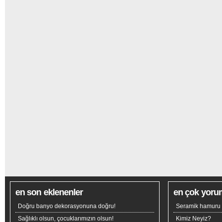
en son eklenenler
en çok yoru
Doğru banyo dekorasyonuna doğru!
Seramik hamuru n
Sağlıklı olsun, çocuklarımızın olsun!
Kimiz Neyiz?