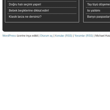
Doğru halı seçimi yapın!
Tay tüyü döşeme
Bebek beşiklerine dikkat edin!
Isı yalıtımı
Klasik tarza ne dersiniz?
Banyo paspaslar
WordPress
üzerine inşa edildi |
Oturum aç
|
Konular (RSS)
|
Yorumlar (RSS)
| Michael Hut