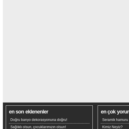
en son eklenenler
en çok yoru
Doğru banyo dekorasyonuna doğru!
Seramik hamuru n
Sağlıklı olsun, çocuklarımızın olsun!
Kimiz Neyiz?