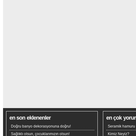
en son eklenenler
en çok yoru
Doğru banyo dekorasyonuna doğru!
Seramik hamuru n
Sağlıklı olsun, çocuklarımızın olsun!
Kimiz Neyiz?