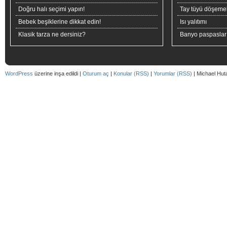
Doğru halı seçimi yapın!
Tay tüyü döşeme
Bebek beşiklerine dikkat edin!
Isı yalıtımı
Klasik tarza ne dersiniz?
Banyo paspaslar
WordPress
üzerine inşa edildi |
Oturum aç
|
Konular (RSS)
|
Yorumlar (RSS)
| Michael Hut