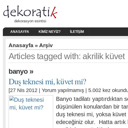
dekorasyon esintisi
ANASAYFA
KIMIZ NEYIZ?
İLETIŞIM
Anasayfa
» Arşiv
Articles tagged with: akrilik küvet
»
banyo
Duş teknesi mi, küvet mi?
[27 Nis 2012 |
Yorum yapılmamış
| 5.002 kez okundu
Banyo tadilatı yaptırdıktan 
düşünülen konulardan bir ta
duş teknesi mi, yoksa küvet 
edeceğiniz olur. Hatta artık