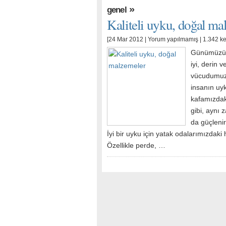
»
genel
Kaliteli uyku, doğal ma
[24 Mar 2012 |
Yorum yapılmamış
| 1.342 k
Günümüzün 
iyi, derin 
vücudumuza
insanın uyk
kafamızdaki
gibi, aynı 
da güçlenir
İyi bir uyku için yatak odalarımızdaki 
Özellikle perde, …