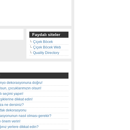
Faydalı siteler
Çiçek Böcek
Çiçek Böcek Web
Quality Directory
nyo dekorasyonuna doğru!
olsun, çocuklarımızın olsun!
ı seçimi yapın!
iklerine dikkat edin!
rza ne dersiniz?
utfak dekorasyonu
rasyonunun nasıl olması gerekir?
e önem verin!
ınız yerlere dikkat edin?