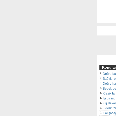
Konular
Doğru ba
Sağlıklı 
Doğru hal
Bebek beş
Klasik ta
İyi bir m
Kış deko
Evleriniz
Çalışacağ