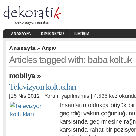
dekorasyon esintisi
ANASAYFA
KIMIZ NEYIZ?
İLETIŞIM
Anasayfa
» Arşiv
Articles tagged with: baba koltuk
»
mobilya
Televizyon koltukları
[15 Nis 2012 |
Yorum yapılmamış
| 4.535 kez okundu
İnsanların oldukça büyük bi
geçirdiği vaktin çoğunluğunu
karşısında geçirmesine rağ
karşısında rahat bir pozisyo