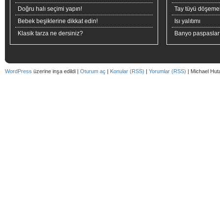
Doğru halı seçimi yapın!
Tay tüyü döşeme
Bebek beşiklerine dikkat edin!
Isı yalıtımı
Klasik tarza ne dersiniz?
Banyo paspaslar
WordPress
üzerine inşa edildi |
Oturum aç
|
Konular (RSS)
|
Yorumlar (RSS)
| Michael Hut