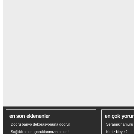
en son eklenenler
en çok yoru
Doğru banyo dekorasyonuna doğru!
Seramik hamuru n
Sağlıklı olsun, çocuklarımızın olsun!
Kimiz Neyiz?