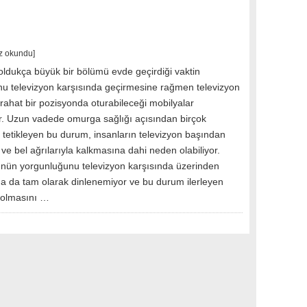
z okundu]
oldukça büyük bir bölümü evde geçirdiği vaktin
u televizyon karşısında geçirmesine rağmen televizyon
rahat bir pozisyonda oturabileceği mobilyalar
r. Uzun vadede omurga sağlığı açısından birçok
ı tetikleyen bu durum, insanların televizyon başından
rt ve bel ağrılarıyla kalkmasına dahi neden olabiliyor.
ünün yorgunluğunu televizyon karşısında üzerinden
aha da tam olarak dinlenemiyor ve bu durum ilerleyen
dolmasını …