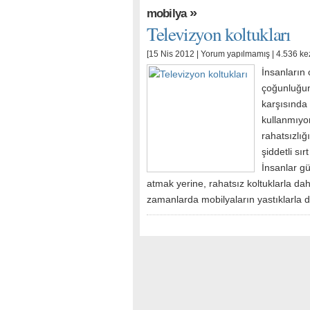
»
mobilya
Televizyon koltukları
[15 Nis 2012 |
Yorum yapılmamış
| 4.536 ke
İnsanların 
çoğunluğun
karşısında 
kullanmıyo
rahatsızlığ
şiddetli sı
İnsanlar g
atmak yerine, rahatsız koltuklarla d
zamanlarda mobilyaların yastıklarla 