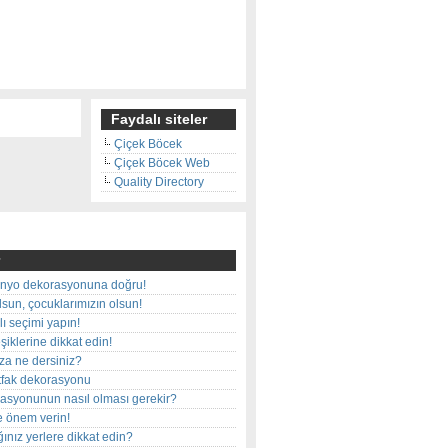
Faydalı siteler
Çiçek Böcek
Çiçek Böcek Web
Quality Directory
nyo dekorasyonuna doğru!
olsun, çocuklarımızın olsun!
ı seçimi yapın!
iklerine dikkat edin!
rza ne dersiniz?
utfak dekorasyonu
rasyonunun nasıl olması gerekir?
e önem verin!
ınız yerlere dikkat edin?