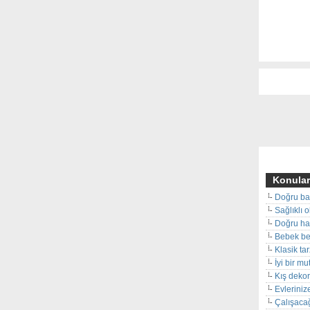
Konular
Doğru ba
Sağlıklı 
Doğru hal
Bebek beş
Klasik ta
İyi bir m
Kış deko
Evleriniz
Çalışacağ