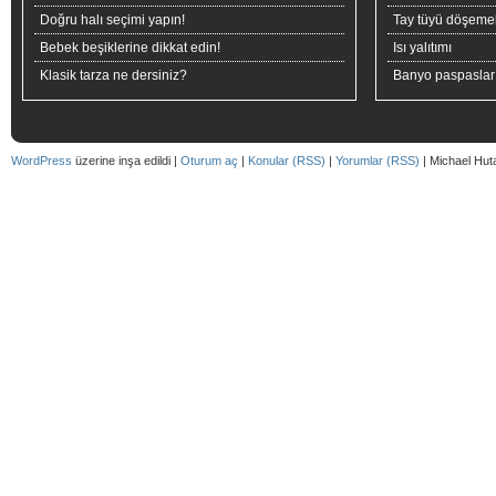
Doğru halı seçimi yapın!
Tay tüyü döşeme
Bebek beşiklerine dikkat edin!
Isı yalıtımı
Klasik tarza ne dersiniz?
Banyo paspaslar
WordPress
üzerine inşa edildi |
Oturum aç
|
Konular (RSS)
|
Yorumlar (RSS)
| Michael Hut