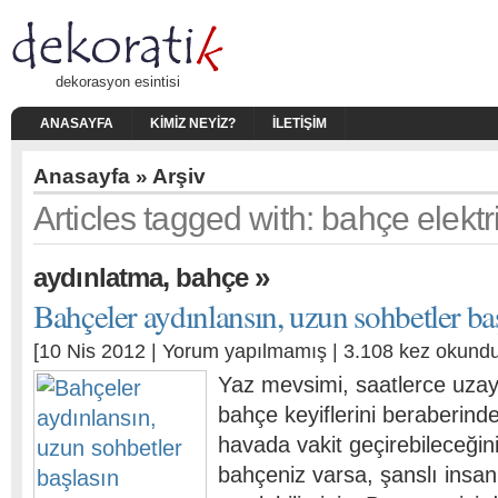
dekorasyon esintisi
ANASAYFA
KIMIZ NEYIZ?
İLETIŞIM
Anasayfa
» Arşiv
Articles tagged with: bahçe elektr
,
»
aydınlatma
bahçe
Bahçeler aydınlansın, uzun sohbetler ba
[10 Nis 2012 |
Yorum yapılmamış
| 3.108 kez okundu
Yaz mevsimi, saatlerce uzay
bahçe keyiflerini beraberinde
havada vakit geçirebileceğini
bahçeniz varsa, şanslı insan