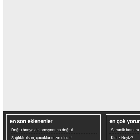
en son eklenenler
en çok yoru
Doğru banyo dekorasyonuna doğru!
Seramik hamuru n
Sağlıklı olsun, çocuklarımızın olsun!
Kimiz Neyiz?