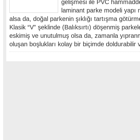
gelişmesi ile PVC hammadde
laminant parke modeli yapı m
alsa da, doğal parkenin şıklığı tartışma götürme
Klasik “V” şeklinde (Balıksırtı) döşenmiş parke
eskimiş ve unutulmuş olsa da, zamanla yıpran
oluşan boşlukları kolay bir biçimde doldurabilir