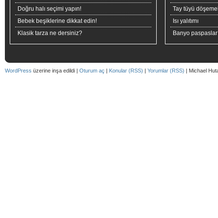
Doğru halı seçimi yapın!
Tay tüyü döşeme
Bebek beşiklerine dikkat edin!
Isı yalıtımı
Klasik tarza ne dersiniz?
Banyo paspaslar
WordPress
üzerine inşa edildi |
Oturum aç
|
Konular (RSS)
|
Yorumlar (RSS)
| Michael Hut