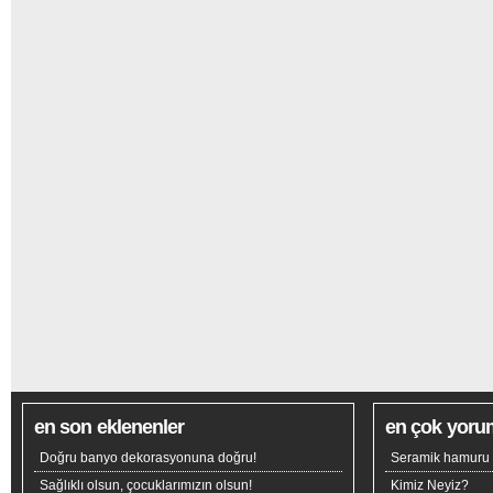
en son eklenenler
en çok yoru
Doğru banyo dekorasyonuna doğru!
Seramik hamuru n
Sağlıklı olsun, çocuklarımızın olsun!
Kimiz Neyiz?