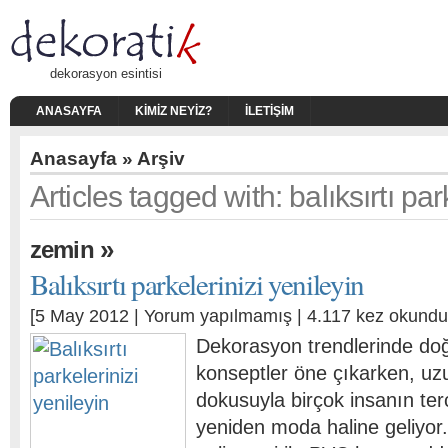
dekorasyon esintisi
ANASAYFA
KIMIZ NEYIZ?
İLETIŞIM
Anasayfa
» Arşiv
Articles tagged with: balıksırtı pa
»
zemin
Balıksırtı parkelerinizi yenileyin
[5 May 2012 |
Yorum yapılmamış
| 4.117 kez okundu
Dekorasyon trendlerinde do
konseptler öne çıkarken, uzu
dokusuyla birçok insanın terc
yeniden moda haline geliyor.