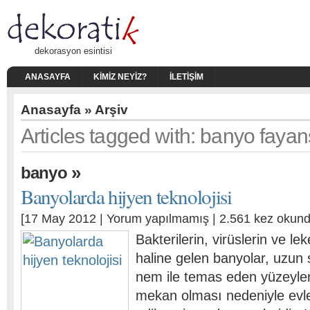
dekorasyon esintisi
ANASAYFA
KIMIZ NEYIZ?
İLETIŞIM
Anasayfa
» Arşiv
Articles tagged with: banyo fayan
»
banyo
Banyolarda hijyen teknolojisi
[17 May 2012 |
Yorum yapılmamış
| 2.561 kez okund
Bakterilerin, virüslerin ve lek
haline gelen banyolar, uzun
nem ile temas eden yüzeyler
mekan olması nedeniyle evle