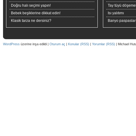
Doğru halı seçimi yapın!
Tay tüyü döşeme
Bebek beşiklerine dikkat edin!
Isı yalıtımı
Klasik tarza ne dersiniz?
Banyo paspaslar
WordPress
üzerine inşa edildi |
Oturum aç
|
Konular (RSS)
|
Yorumlar (RSS)
| Michael Hut