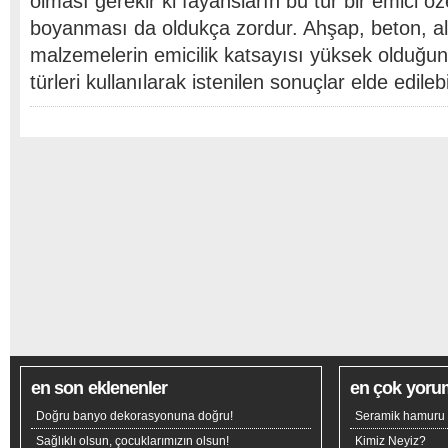
olması gerekir ki fayansların bu tür bir emici öz
boyanması da oldukça zordur. Ahşap, beton, alç
malzemelerin emicilik katsayısı yüksek olduğun
türleri kullanılarak istenilen sonuçlar elde edile
en son eklenenler
en çok yoru
Doğru banyo dekorasyonuna doğru!
Seramik hamuru n
Sağlıklı olsun, çocuklarımızın olsun!
Kimiz Neyiz?