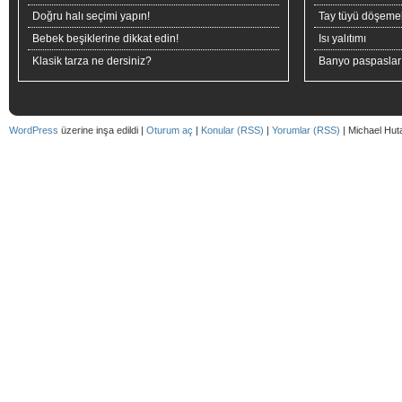
Doğru halı seçimi yapın!
Tay tüyü döşeme
Bebek beşiklerine dikkat edin!
Isı yalıtımı
Klasik tarza ne dersiniz?
Banyo paspaslar
WordPress
üzerine inşa edildi |
Oturum aç
|
Konular (RSS)
|
Yorumlar (RSS)
| Michael Hut