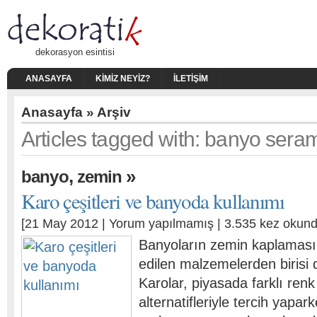
dekorasyon esintisi
ANASAYFA
KIMIZ NEYIZ?
İLETIŞIM
Anasayfa
» Arşiv
Articles tagged with: banyo sera
,
»
banyo
zemin
Karo çeşitleri ve banyoda kullanımı
[21 May 2012 |
Yorum yapılmamış
| 3.535 kez okund
Banyoların zemin kaplaması 
edilen malzemelerden birisi d
Karolar, piyasada farklı ren
alternatifleriyle tercih yapark