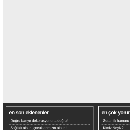
en son eklenenler
en çok yoru
Doğru banyo dekorasyonuna doğru!
Seramik hamuru n
Sağlıklı olsun, çocuklarımızın olsun!
Kimiz Neyiz?