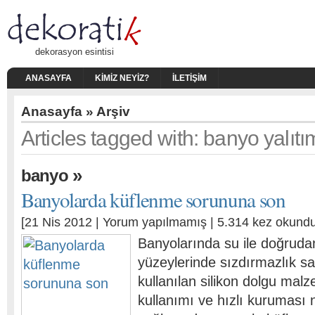
dekorasyon esintisi
ANASAYFA
KIMIZ NEYIZ?
İLETIŞIM
Anasayfa
» Arşiv
Articles tagged with: banyo yalıtı
»
banyo
Banyolarda küflenme sorununa son
[21 Nis 2012 |
Yorum yapılmamış
| 5.314 kez okundu
Banyolarında su ile doğrud
yüzeylerinde sızdırmazlık sa
kullanılan silikon dolgu malz
kullanımı ve hızlı kuruması 