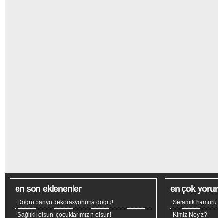
en son eklenenler
en çok yoru
Doğru banyo dekorasyonuna doğru!
Seramik hamuru n
Sağlıklı olsun, çocuklarımızın olsun!
Kimiz Neyiz?