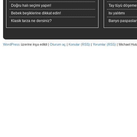
Doğru halı seçimi yapın!
Tay tüyü döşeme
Bebek beşiklerine dikkat edin!
Isı yalıtımı
Klasik tarza ne dersiniz?
Banyo paspaslar
WordPress
üzerine inşa edildi |
Oturum aç
|
Konular (RSS)
|
Yorumlar (RSS)
| Michael Hut