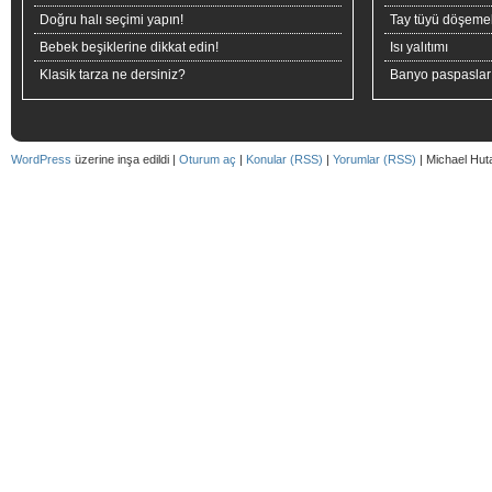
Doğru halı seçimi yapın!
Tay tüyü döşeme
Bebek beşiklerine dikkat edin!
Isı yalıtımı
Klasik tarza ne dersiniz?
Banyo paspaslar
WordPress
üzerine inşa edildi |
Oturum aç
|
Konular (RSS)
|
Yorumlar (RSS)
| Michael Hut