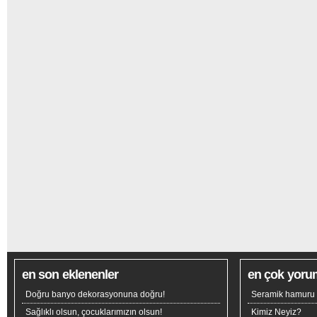
en son eklenenler
en çok yoru
Doğru banyo dekorasyonuna doğru!
Seramik hamuru n
Sağlıklı olsun, çocuklarımızın olsun!
Kimiz Neyiz?