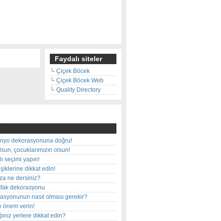
Faydalı siteler
Çiçek Böcek
Çiçek Böcek Web
Quality Directory
nyo dekorasyonuna doğru!
olsun, çocuklarımızın olsun!
ı seçimi yapın!
iklerine dikkat edin!
rza ne dersiniz?
utfak dekorasyonu
rasyonunun nasıl olması gerekir?
e önem verin!
ınız yerlere dikkat edin?