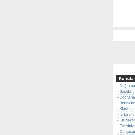
Konular
Doğru ba
Sağlıklı 
Doğru hal
Bebek beş
Klasik ta
İyi bir m
Kış deko
Evleriniz
Çalışacağ