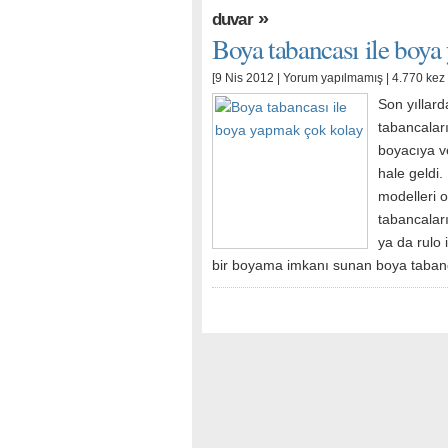
»
duvar
Boya tabancası ile boy
[9 Nis 2012 |
Yorum yapılmamış
| 4.770 kez
Son yıllard
tabancalar
boyacıya ve
hale geldi.
modelleri o
tabancalar
ya da rulo
bir boyama imkanı sunan boya taban