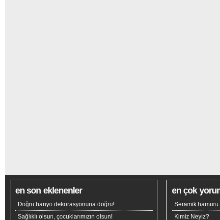
en son eklenenler
en çok yoru
Doğru banyo dekorasyonuna doğru!
Seramik hamuru n
Sağlıklı olsun, çocuklarımızın olsun!
Kimiz Neyiz?