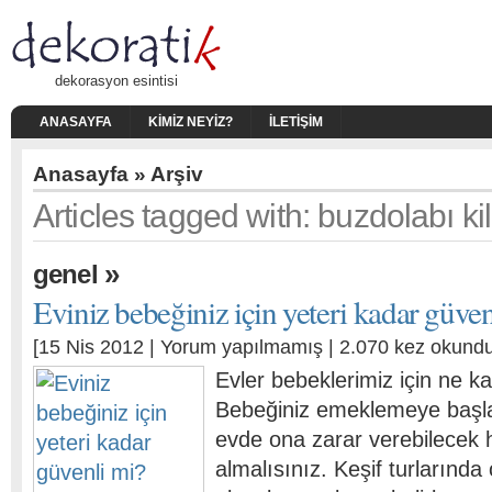
dekorasyon esintisi
ANASAYFA
KIMIZ NEYIZ?
İLETIŞIM
Anasayfa
» Arşiv
Articles tagged with: buzdolabı kil
»
genel
Eviniz bebeğiniz için yeteri kadar güven
[15 Nis 2012 |
Yorum yapılmamış
| 2.070 kez okundu
Evler bebeklerimiz için ne k
Bebeğiniz emeklemeye başl
evde ona zarar verebilecek 
almalısınız. Keşif turlarınd