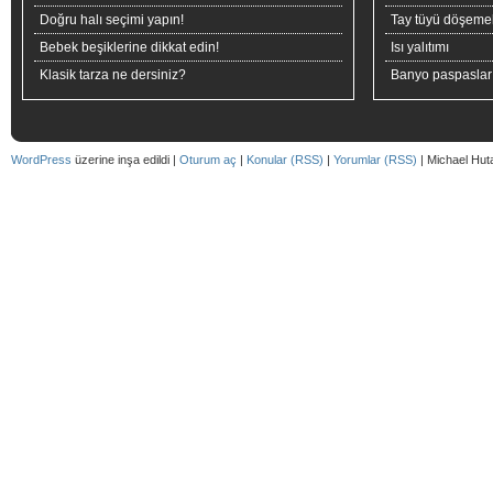
Doğru halı seçimi yapın!
Tay tüyü döşeme
Bebek beşiklerine dikkat edin!
Isı yalıtımı
Klasik tarza ne dersiniz?
Banyo paspaslar
WordPress
üzerine inşa edildi |
Oturum aç
|
Konular (RSS)
|
Yorumlar (RSS)
| Michael Hut