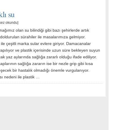
lı su
kez okundu]
ğımız olan su bilindiği gibi bazı şehirlerde artık
oldurulan sürahiler ile masalarımıza gelmiyor.
le çeşitli marka sular evlere giriyor. Damacanalar
yapılıyor ve plastik içerisinde uzun süre bekleyen suyun
ıcak yaz aylarında sağlığa zararlı olduğu ifade ediliyor.
kaplarının sağlığa zararın ise bir nezle grip gibi kısa
eşecek bir hastalık olmadığı önemle vurgulanıyor.
ı nedeni ile plastik …