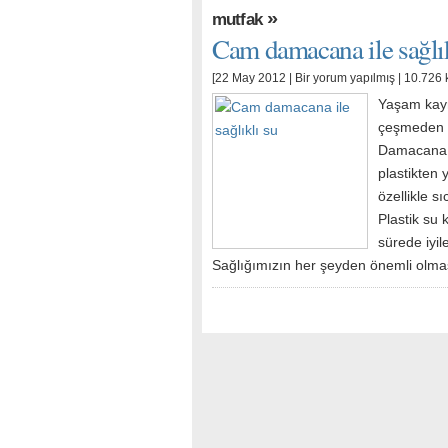
»
mutfak
Cam damacana ile sağlık
[22 May 2012 |
Bir yorum yapılmış
| 10.726 
Yaşam kayna
çeşmeden d
Damacana i
plastikten 
özellikle s
Plastik su 
sürede iyil
Sağlığımızın her şeyden önemli olmas