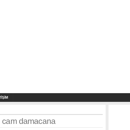
TIŞIM
th: cam damacana