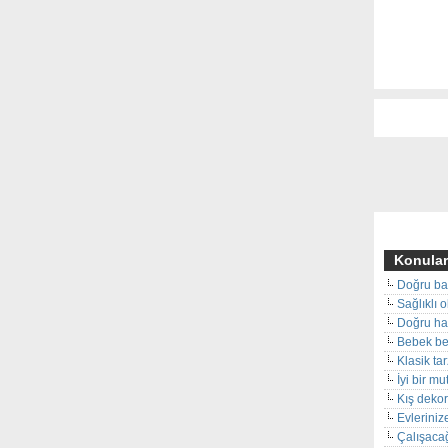
Konular
Doğru ba
Sağlıklı 
Doğru hal
Bebek beş
Klasik ta
İyi bir m
Kış deko
Evleriniz
Çalışacağ