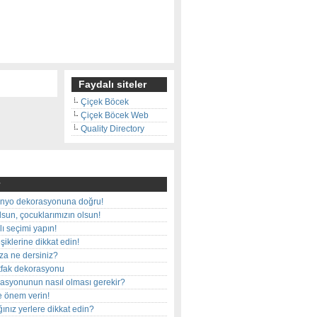
Faydalı siteler
Çiçek Böcek
Çiçek Böcek Web
Quality Directory
nyo dekorasyonuna doğru!
olsun, çocuklarımızın olsun!
ı seçimi yapın!
iklerine dikkat edin!
rza ne dersiniz?
utfak dekorasyonu
rasyonunun nasıl olması gerekir?
e önem verin!
ınız yerlere dikkat edin?