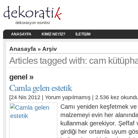
dekorasyon esintisi
ANASAYFA
KIMIZ NEYIZ?
İLETIŞIM
Anasayfa
» Arşiv
Articles tagged with: cam kütüph
»
genel
Camla gelen estetik
[24 Nis 2012 |
Yorum yapılmamış
| 2.536 kez okundu
Camı yeniden keşfetmek ve
malzemeyi evin her alanında 
kullanmak gerekiyor. Şeffaf v
girdiği her ortamla uyum gö