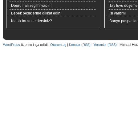
Doğru halı seçimi yapın!
Tay tüyü döşeme
Bebek beşiklerine dikkat edin!
Isı yalıtımı
Klasik tarza ne dersiniz?
Banyo paspaslar
WordPress
üzerine inşa edildi |
Oturum aç
|
Konular (RSS)
|
Yorumlar (RSS)
| Michael Hut