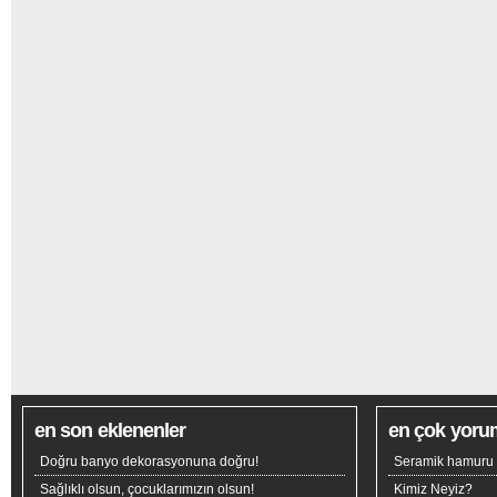
en son eklenenler
en çok yoru
Doğru banyo dekorasyonuna doğru!
Seramik hamuru n
Sağlıklı olsun, çocuklarımızın olsun!
Kimiz Neyiz?