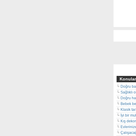
Konular
Doğru ba
Sağlıklı 
Doğru hal
Bebek beş
Klasik ta
İyi bir m
Kış deko
Evleriniz
Çalışacağ