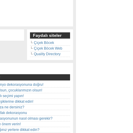
Faydalı siteler
Çiçek Böcek
Çiçek Böcek Web
Quality Directory
nyo dekorasyonuna doğru!
olsun, çocuklarımızın olsun!
ı seçimi yapın!
iklerine dikkat edin!
rza ne dersiniz?
utfak dekorasyonu
rasyonunun nasıl olması gerekir?
e önem verin!
ınız yerlere dikkat edin?