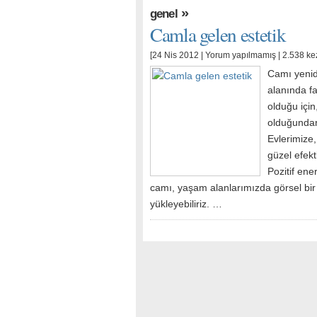
»
genel
Camla gelen estetik
[24 Nis 2012 |
Yorum yapılmamış
| 2.538 ke
Camı yenid
alanında fa
olduğu içi
olduğundan
Evlerimize,
güzel efektl
Pozitif ene
camı, yaşam alanlarımızda görsel bir
yükleyebiliriz. …