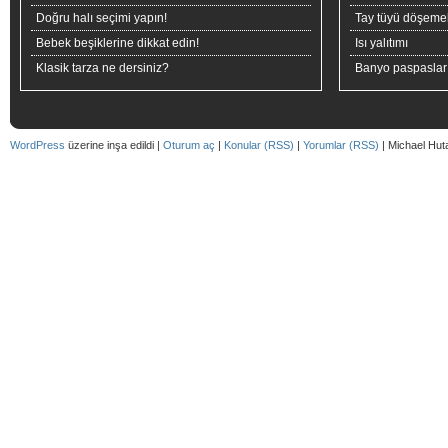
Doğru halı seçimi yapın!
Tay tüyü döşeme
Bebek beşiklerine dikkat edin!
Isı yalıtımı
Klasik tarza ne dersiniz?
Banyo paspaslar
WordPress
üzerine inşa edildi |
Oturum aç
|
Konular (RSS)
|
Yorumlar (RSS)
| Michael Hut