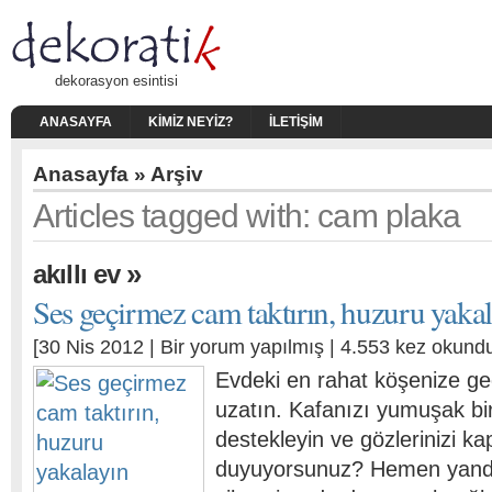
dekorasyon esintisi
ANASAYFA
KIMIZ NEYIZ?
İLETIŞIM
Anasayfa
» Arşiv
Articles tagged with: cam plaka
»
akıllı ev
Ses geçirmez cam taktırın, huzuru yaka
[30 Nis 2012 |
Bir yorum yapılmış
| 4.553 kez okund
Evdeki en rahat köşenize geç
uzatın. Kafanızı yumuşak bir
destekleyin ve gözlerinizi ka
duyuyorsunuz? Hemen yanda