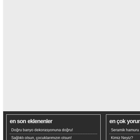
en son eklenenler
en çok yoru
Doğru banyo dekorasyonuna doğru!
Seramik hamuru n
Sağlıklı olsun, çocuklarımızın olsun!
Kimiz Neyiz?