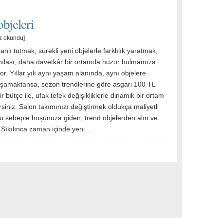
bjeleri
z okundu]
canlı tutmak, sürekli yeni objelerle farklılık yaratmak,
ılası, daha davetkâr bir ortamda huzur bulmamıza
r. Yıllar yılı aynı yaşam alanında, aynı objelere
şamaktansa, sezon trendlerine göre asgari 100 TL
ir bütçe ile, ufak tefek değişikliklerle dinamik bir ortam
irsiniz. Salon takımınızı değiştirmek oldukça maliyetli
bu sebeple hoşunuza giden, trend objelerden alın ve
n. Sıkılınca zaman içinde yeni …