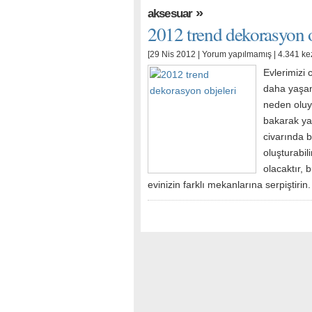
»
aksesuar
2012 trend dekorasyon o
[29 Nis 2012 |
Yorum yapılmamış
| 4.341 ke
Evlerimizi 
daha yaşan
neden oluyo
bakarak ya
civarında b
oluşturabil
olacaktır, 
evinizin farklı mekanlarına serpiştiri