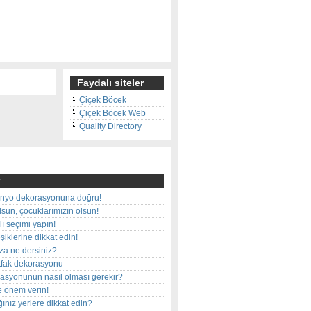
Faydalı siteler
Çiçek Böcek
Çiçek Böcek Web
Quality Directory
nyo dekorasyonuna doğru!
olsun, çocuklarımızın olsun!
ı seçimi yapın!
iklerine dikkat edin!
rza ne dersiniz?
utfak dekorasyonu
rasyonunun nasıl olması gerekir?
e önem verin!
ınız yerlere dikkat edin?