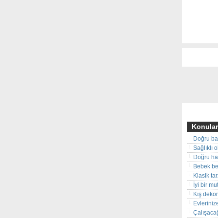
Konular
Doğru ba
Sağlıklı 
Doğru hal
Bebek beş
Klasik ta
İyi bir m
Kış deko
Evleriniz
Çalışacağ