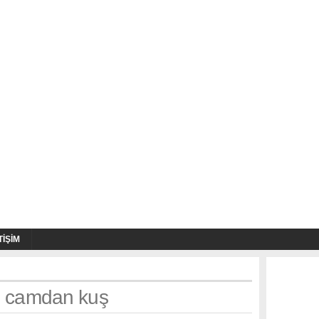
TIŞIM
h: camdan kuş