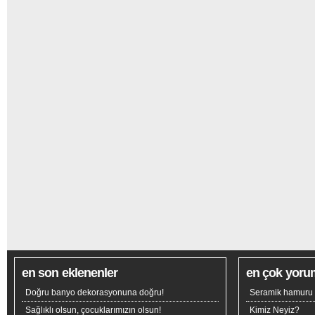
en son eklenenler
en çok yoru
Doğru banyo dekorasyonuna doğru!
Seramik hamuru n
Sağlıklı olsun, çocuklarımızın olsun!
Kimiz Neyiz?