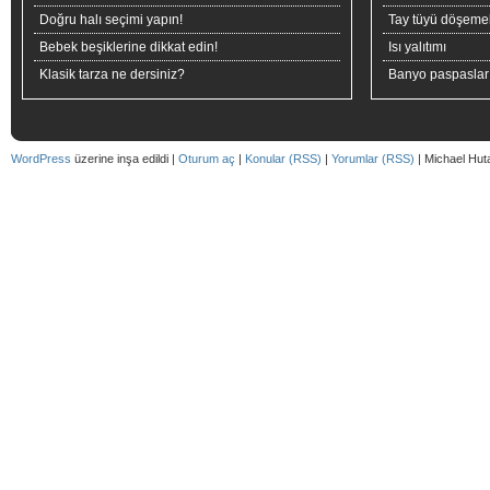
Doğru halı seçimi yapın!
Tay tüyü döşeme
Bebek beşiklerine dikkat edin!
Isı yalıtımı
Klasik tarza ne dersiniz?
Banyo paspaslar
WordPress
üzerine inşa edildi |
Oturum aç
|
Konular (RSS)
|
Yorumlar (RSS)
| Michael Hut