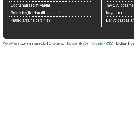
Doğru halı seçimi yapın!
Tay tüyü döşeme
Bebek beşiklerine dikkat edin!
Isı yalıtımı
Klasik tarza ne dersiniz?
Banyo paspaslar
WordPress
üzerine inşa edildi |
Oturum aç
|
Konular (RSS)
|
Yorumlar (RSS)
| Michael Hut