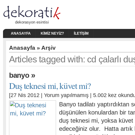
dekorasyon esintisi
ANASAYFA
KIMIZ NEYIZ?
İLETIŞIM
Anasayfa
» Arşiv
Articles tagged with: cd çalarlı du
»
banyo
Duş teknesi mi, küvet mi?
[27 Nis 2012 |
Yorum yapılmamış
| 5.002 kez okundu
Banyo tadilatı yaptırdıktan 
düşünülen konulardan bir ta
duş teknesi mi, yoksa küvet 
edeceğiniz olur. Hatta artık