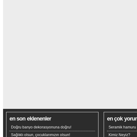
en son eklenenler
en çok yoru
Doğru banyo dekorasyonuna doğru!
Seramik hamuru n
Sağlıklı olsun, çocuklarımızın olsun!
Kimiz Neyiz?