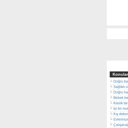
Konular
Doğru ba
Sağlıklı 
Doğru hal
Bebek beş
Klasik ta
İyi bir m
Kış deko
Evleriniz
Çalışacağ