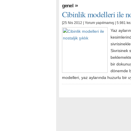
»
genel
Cibinlik modelleri ile no
[25 Nis 2012 |
Yorum yapılmamış
| 5.981 ke
Yaz ayları
kesimlerind
sivrisinekl
Sivrisinek 
beklemekte
bir dokunu
dönemde bi
modelleri, yaz aylarında huzurlu bir 