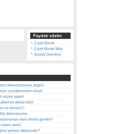
Faydalı siteler
Çiçek Böcek
Çiçek Böcek Web
Quality Directory
nyo dekorasyonuna doğru!
olsun, çocuklarımızın olsun!
ı seçimi yapın!
iklerine dikkat edin!
rza ne dersiniz?
utfak dekorasyonu
rasyonunun nasıl olması gerekir?
e önem verin!
ınız yerlere dikkat edin?