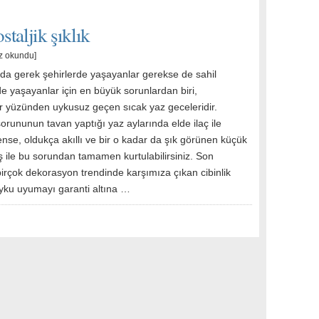
staljik şıklık
z okundu]
nda gerek şehirlerde yaşayanlar gerekse de sahil
e yaşayanlar için en büyük sorunlardan biri,
er yüzünden uykusuz geçen sıcak yaz geceleridir.
sorununun tavan yaptığı yaz aylarında elde ilaç ile
nse, oldukça akıllı ve bir o kadar da şık görünen küçük
ş ile bu sorundan tamamen kurtulabilirsiniz. Son
rçok dekorasyon trendinde karşımıza çıkan cibinlik
uyku uyumayı garanti altına …