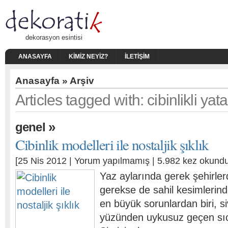
dekorasyon esintisi
ANASAYFA
KIMIZ NEYIZ?
İLETIŞIM
Anasayfa
» Arşiv
Articles tagged with: cibinlikli yat
»
genel
Cibinlik modelleri ile nostaljik şıklık
[25 Nis 2012 |
Yorum yapılmamış
| 5.982 kez okundu
Yaz aylarında gerek şehirle
gerekse de sahil kesimlerind
en büyük sorunlardan biri, si
yüzünden uykusuz geçen sıca