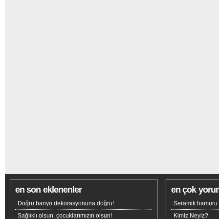
en son eklenenler
en çok yoru
Doğru banyo dekorasyonuna doğru!
Seramik hamuru n
Sağlıklı olsun, çocuklarımızın olsun!
Kimiz Neyiz?