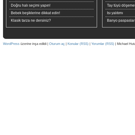
Doğru halı seçimi yapın!
Tay tüyü döşeme
Bebek beşiklerine dikkat edin!
Isı yalıtımı
Klasik tarza ne dersiniz?
Banyo paspaslar
WordPress
üzerine inşa edildi |
Oturum aç
|
Konular (RSS)
|
Yorumlar (RSS)
| Michael Hut